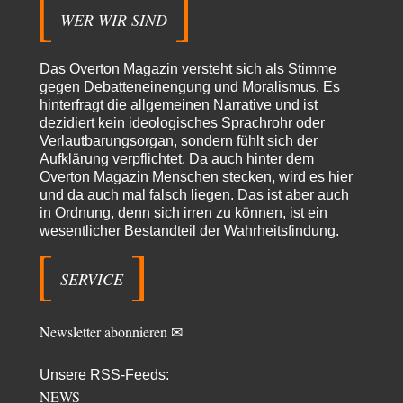
Warum werden wichtigere Fragen nicht gestellt? Auch die KI könnte mir
WER WIR SIND
nur sagen, was die…
Claire Grube
vor 15 Stunden zu:
Das Overton Magazin versteht sich als Stimme
»Der freie Wille ist ein Mythos«
33
gegen Debatteneinengung und Moralismus. Es
Rrrrrrichtig: Kritik am Chef und Du wirst exkludiert. Ein typischer
hinterfragt die allgemeinen Narrative und ist
Schulterklopferblog. Wer wie Herr Erdmann…
dezidiert kein ideologisches Sprachrohr oder
Platons Sokrates
vor 16 Stunden zu:
Verlautbarungsorgan, sondern fühlt sich der
Die Revolution, die nie scheiterte
22
Aufklärung verpflichtet. Da auch hinter dem
Es gibt 3 Arten von Freiheit: die geistige ,die seelische und die physische.
Overton Magazin Menschen stecken, wird es hier
Man darf…
und da auch mal falsch liegen. Das ist aber auch
in Ordnung, denn sich irren zu können, ist ein
Erzengelin
vor 17 Stunden zu:
wesentlicher Bestandteil der Wahrheitsfindung.
Leihmutterschaft als Zweig des Transhumanismus
35
es ist zum verzweifeln. so widerlich. ekelhaft, grausam. wahrscheinlich
hat das alles keinen zweck mehr,…
SERVICE
emil
vor 19 Stunden zu:
From Field to Glass – Bio hochprozentig
7
Newsletter abonnieren ✉
Zum Nordsee-Whisky geht auch prima ein Matjesbrötchen, ich hab's für
euch getestet. Beim Etikett ist…
Unsere RSS-Feeds:
emil
vor 21 Stunden zu:
NEWS
Absurde Debatte um Ceuta-„Invasion“ durch Marokko