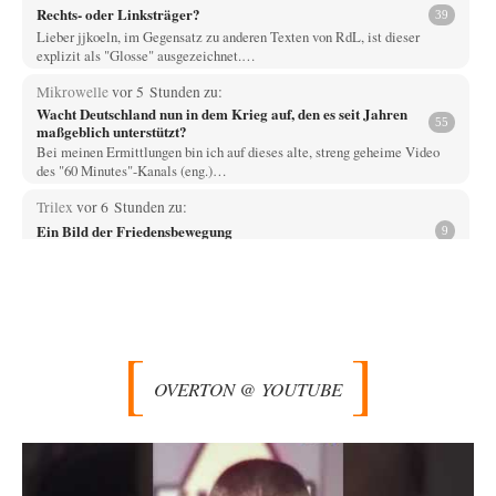
Rechts- oder Linksträger?
39
Lieber jjkoeln, im Gegensatz zu anderen Texten von RdL, ist dieser
explizit als "Glosse" ausgezeichnet.…
Mikrowelle
vor 5 Stunden zu:
Wacht Deutschland nun in dem Krieg auf, den es seit Jahren
55
maßgeblich unterstützt?
Bei meinen Ermittlungen bin ich auf dieses alte, streng geheime Video
des "60 Minutes"-Kanals (eng.)…
Trilex
vor 6 Stunden zu:
Ein Bild der Friedensbewegung
9
Die Gesellschaft ist wohl noch nicht zur Gänze kriegstauglich aber längst
nicht mehr friedensfähig. Innerer…
Vende
vor 8 Stunden zu:
Russische Blockade des Schwarzen Meeres
33
Hat Roskomnadzor neuerdings die Karten mit den russischen Raffinerien
im russischen Intranet gesperrt?
OVERTON @ YOUTUBE
Torsten
vor 9 Stunden zu:
Urteil des Bundesverwaltungsgerichts zur ewigen
35
Geheimhaltung
Der Deep-State braucht Feinde wie ein Fisch das Wasser. Und nichts
erschafft bessere Feinde als…