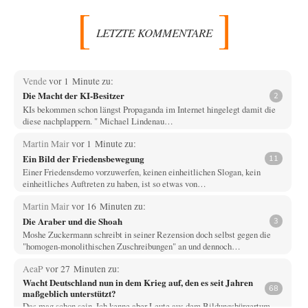
LETZTE KOMMENTARE
Vende
vor 1 Minute zu:
Die Macht der KI-Besitzer
2
KIs bekommen schon längst Propaganda im Internet hingelegt damit die
diese nachplappern. " Michael Lindenau…
Martin Mair
vor 1 Minute zu:
Ein Bild der Friedensbewegung
11
Einer Friedensdemo vorzuwerfen, keinen einheitlichen Slogan, kein
einheitliches Auftreten zu haben, ist so etwas von…
Martin Mair
vor 16 Minuten zu:
Die Araber und die Shoah
3
Moshe Zuckermann schreibt in seiner Rezension doch selbst gegen die
"homogen-monolithischen Zuschreibungen" an und dennoch…
AeaP
vor 27 Minuten zu:
Wacht Deutschland nun in dem Krieg auf, den es seit Jahren
68
maßgeblich unterstützt?
Das mag schon sein. Ich kenne aber Leute aus dem Bildungsbürgertum