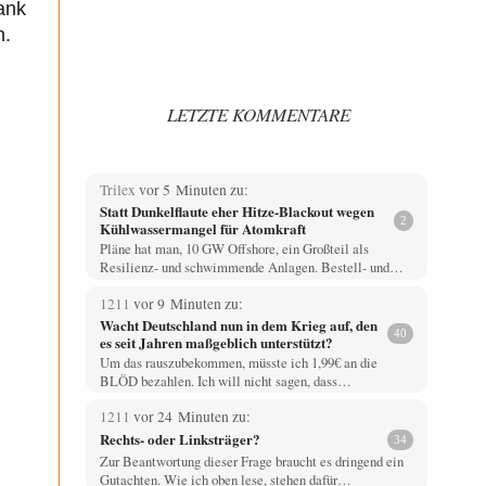
ank
n.
LETZTE KOMMENTARE
Trilex
vor 5 Minuten zu:
Statt Dunkelflaute eher Hitze-Blackout wegen
2
Kühlwassermangel für Atomkraft
Pläne hat man, 10 GW Offshore, ein Großteil als
Resilienz- und schwimmende Anlagen. Bestell- und…
1211
vor 9 Minuten zu:
Wacht Deutschland nun in dem Krieg auf, den
40
es seit Jahren maßgeblich unterstützt?
Um das rauszubekommen, müsste ich 1,99€ an die
BLÖD bezahlen. Ich will nicht sagen, dass…
1211
vor 24 Minuten zu:
Rechts- oder Linksträger?
34
Zur Beantwortung dieser Frage braucht es dringend ein
Gutachten. Wie ich oben lese, stehen dafür…