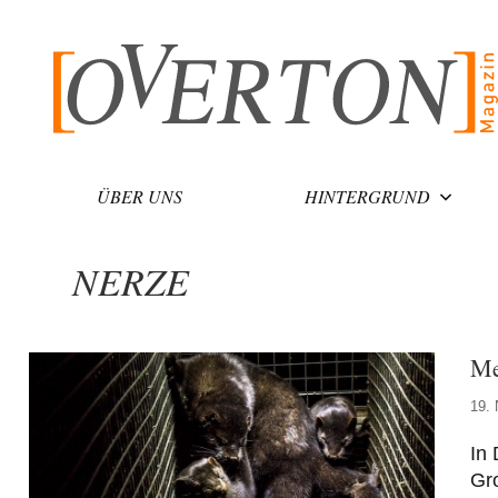
Zum
Inhalt
springen
ÜBER UNS
HINTERGRUND
NERZE
Me
19.
In 
Gro