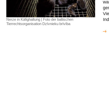
war
gem
Vie
Ind
Nerze in Käfighaltung | Foto der baltischen
Tierrechtsorganisation Dzīvnieku brīvība