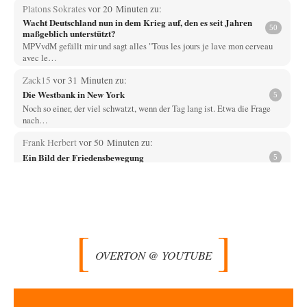
Platons Sokrates
vor 20 Minuten zu:
Wacht Deutschland nun in dem Krieg auf, den es seit Jahren
50
maßgeblich unterstützt?
MPVvdM gefällt mir und sagt alles "Tous les jours je lave mon cerveau
avec le…
Zack15
vor 31 Minuten zu:
Die Westbank in New York
5
Noch so einer, der viel schwatzt, wenn der Tag lang ist. Etwa die Frage
nach…
Frank Herbert
vor 50 Minuten zu:
Ein Bild der Friedensbewegung
5
Die erste wichtige Erkenntnis ist, dass in keiner sogenannten modernen
Demokratie je die Frage "Krieg…
Artur_C
vor 1 Stunde zu:
Rechts- oder Linksträger?
37
Aber traut euch, mit einer Latzhose rumzulaufen. Machen sie nicht. Zu
geringes Aggressionspotential.
OVERTON @ YOUTUBE
im-vertrauen-gesagt
vor 1 Stunde zu:
Helmut Schelsky – Der Mann, der den Marxismus überlebte
33
Was man sagen könnte das er die Rolle des Menschen unterschätzt hat