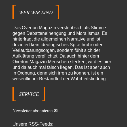
"Der Wertewesten hätte ihn verhindern können." Da liegen Sie falsch.
Und warum? Erstens, weil der…
WER WIR SIND
Platons Sokrates
vor 7 Stunden zu:
Die Revolution, die nie scheiterte
22
Das Overton Magazin versteht sich als Stimme
Es gibt 3 Arten von Freiheit: die geistige ,die seelische und die physische.
gegen Debatteneinengung und Moralismus. Es
Man darf…
hinterfragt die allgemeinen Narrative und ist
dezidiert kein ideologisches Sprachrohr oder
Erzengelin
vor 8 Stunden zu:
Verlautbarungsorgan, sondern fühlt sich der
Leihmutterschaft als Zweig des Transhumanismus
35
Aufklärung verpflichtet. Da auch hinter dem
es ist zum verzweifeln. so widerlich. ekelhaft, grausam. wahrscheinlich
hat das alles keinen zweck mehr,…
Overton Magazin Menschen stecken, wird es hier
und da auch mal falsch liegen. Das ist aber auch
emil
vor 10 Stunden zu:
in Ordnung, denn sich irren zu können, ist ein
From Field to Glass – Bio hochprozentig
7
wesentlicher Bestandteil der Wahrheitsfindung.
Zum Nordsee-Whisky geht auch prima ein Matjesbrötchen, ich hab's für
euch getestet. Beim Etikett ist…
SERVICE
emil
vor 12 Stunden zu:
Absurde Debatte um Ceuta-„Invasion“ durch Marokko
27
vertieft EU-Spaltung
Newsletter abonnieren ✉
China sagt jetzt auch etwas: Interessant ist vor allem die offizielle
Anerkennung der USA, das…
Unsere RSS-Feeds:
overton4cm
vor 21 Stunden zu: