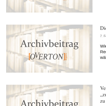
Di
7. F
Wie
Reg
wäh
Ve
„z
zu