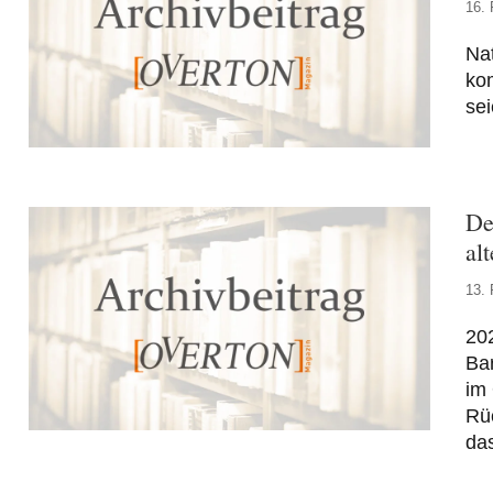
16. 
Nat
kom
sei
De
al
13. 
20
Ba
im 
Rüc
das