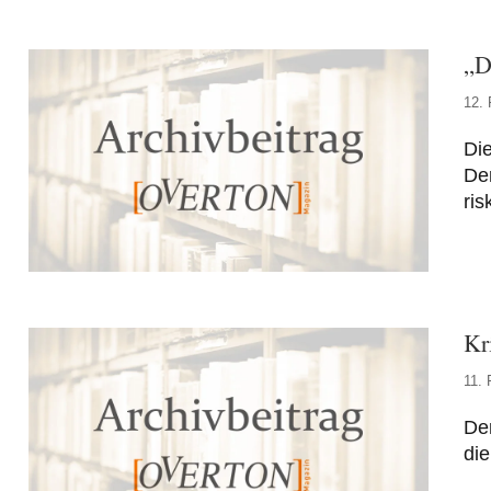
„D
12. 
Die
Der
ris
Kr
11. 
Der
die