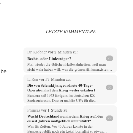
-
LETZTE KOMMENTARE
Dr. Klöbner
vor 2 Minuten zu:
Rechts- oder Linksträger?
25
Mal wieder die üblichen Halbwahrheiten, weil man
nicht wahr haben will, was die grünen Hilfsmarxisten…
abe
L. Ren
vor 57 Minuten zu:
Die von Selenskij angeordnete 40-Tage-
60
Operation hat den Krieg weiter eskaliert
Bandera saß 1943 übrigens im deutschen KZ
Sachsenhausen. Dass er und die UPA für die…
Phineas
vor 1 Stunde zu:
Wacht Deutschland nun in dem Krieg auf, den
27
es seit Jahren maßgeblich unterstützt?
Was für Zeiten. Vor 45 Jahren konnte in der
Bundesrepublik noch ein Lokaljournalist so etwas…