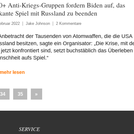
0+ Anti-Kriegs-Gruppen fordern Biden auf, das
skante Spiel mit Russland zu beenden
ebruar 2022
Jake Johnson
2 Kommentare
 Anbetracht der Tausenden von Atomwaffen, die die USA
sland besitzen, sagte ein Organisator: „Die Krise, mit d
 jetzt konfrontiert sind, setzt buchstäblich das Überleben
schheit aufs Spiel.“
mehr lesen
Nächste
34
35
»
Beiträge
SERVICE