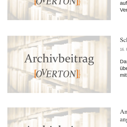
au
Ver
Sc
16. 
Da
üb
mit
An
an