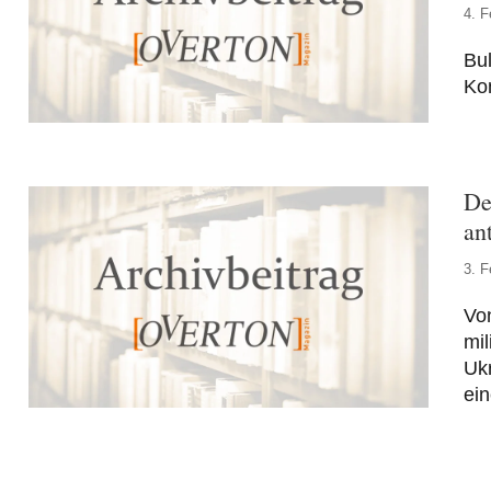
4. F
Bul
Ko
De
an
3. F
Von
mil
Ukr
ein