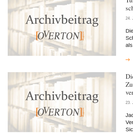
sc
24. 
Die
Sch
als
Di
Zu
ve
23. 
Jac
Ve
Sic