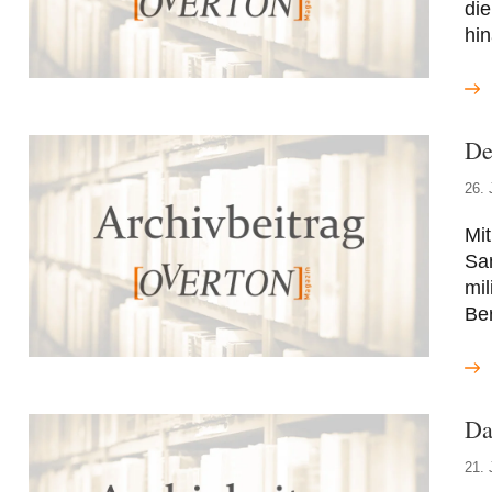
die
hi
De
26. 
Mit
San
mil
Ber
Da
21. 