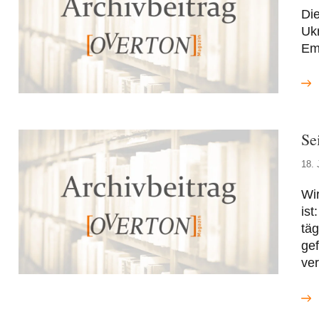
Die
Ukr
Em
Se
18. 
Wir
ist
täg
gef
ve