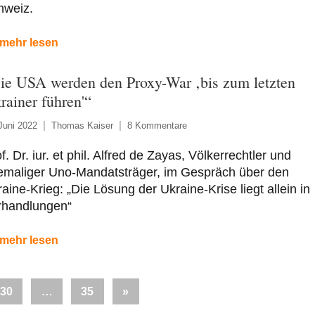
hweiz.
mehr lesen
ie USA werden den Proxy-War ‚bis zum letzten
rainer führen'“
Juni 2022
Thomas Kaiser
8 Kommentare
f. Dr. iur. et phil. Alfred de Zayas, Völkerrechtler und
emaliger Uno-Mandatsträger, im Gespräch über den
aine-Krieg: „Die Lösung der Ukraine-Krise liegt allein in
rhandlungen“
mehr lesen
Nächste
30
…
35
»
Beiträge