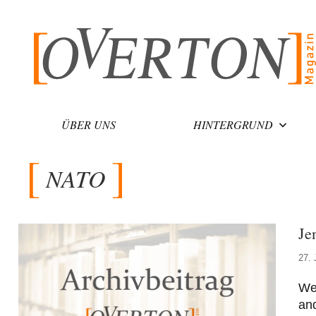
Zum
Inhalt
springen
ÜBER UNS
HINTERGRUND
NATO
Je
27. 
Wen
and