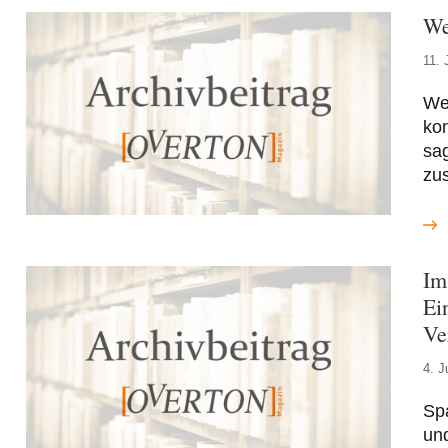
We
11. 
We
kon
sag
zu
Im
Ei
Ve
4. J
Spa
un