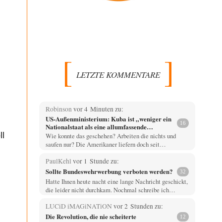
LETZTE KOMMENTARE
Robinson
vor 4 Minuten zu:
US-Außenministerium: Kuba ist „weniger ein
16
Nationalstaat als eine allumfassende
Geheimdienst- und Subversionsoperation
ll
Wie konnte das geschehen? Arbeiten die nichts und
saufen nur? Die Amerikaner liefern doch seit…
PaulKehl
vor 1 Stunde zu:
Sollte Bundeswehrwerbung verboten werden?
32
Hatte Ihnen heute nacht eine lange Nachricht geschickt,
die leider nicht durchkam. Nochmal schreibe ich…
LUCiD iMAGiNATiON
vor 2 Stunden zu:
Die Revolution, die nie scheiterte
12