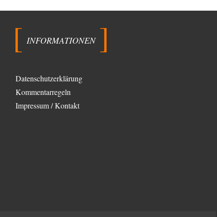
In der obigen Diskussion sindbdie USA und China die
völlig offensichtlichen Hauptakteure. Es gibt aber…
INFORMATIONEN
Datenschutzerklärung
Kommentarregeln
Impressum / Kontakt