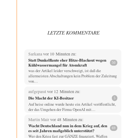
LETZTE KOMMENTARE
Sarkana
vor 10 Minuten zu:
Statt Dunkelflaute eher Hitze-Blackout wegen
50
Kühlwassermangel für Atomkraft
was der Artikel leider verschweigt, ist daß die
allermeisten Abschaltungen kein Problem der Zuleitung
von…
aufgepasst
vor 12 Minuten zu:
Die Macht der KI-Besitzer
5
Auf heise online wurde heute ein Artikel veröffentlicht,
der das Umgehen der Firma OpenAI mit…
Martin Mair
vor 48 Minuten zu:
Wacht Deutschland nun in dem Krieg auf, den
69
es seit Jahren maßgeblich unterstützt?
Wer den Krieg fast zur GÄNZE finanziert, Waffen