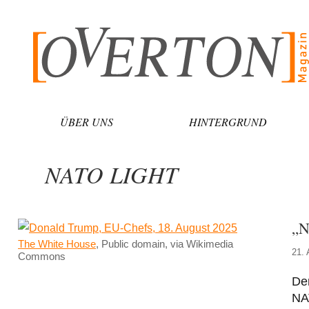
Zum
Inhalt
springen
ÜBER UNS
HINTERGRUND
NATO LIGHT
„N
The White House
, Public domain, via Wikimedia
21. 
Commons
Der
NAT