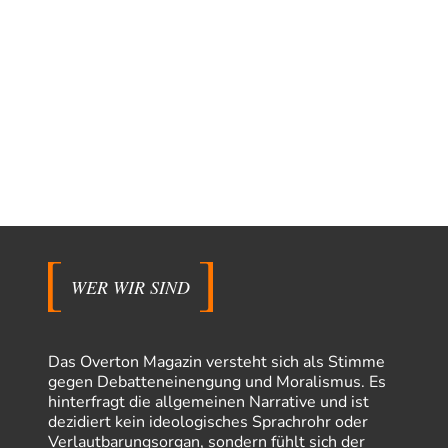
WER WIR SIND
Das Overton Magazin versteht sich als Stimme
gegen Debatteneinengung und Moralismus. Es
hinterfragt die allgemeinen Narrative und ist
dezidiert kein ideologisches Sprachrohr oder
Verlautbarungsorgan, sondern fühlt sich der