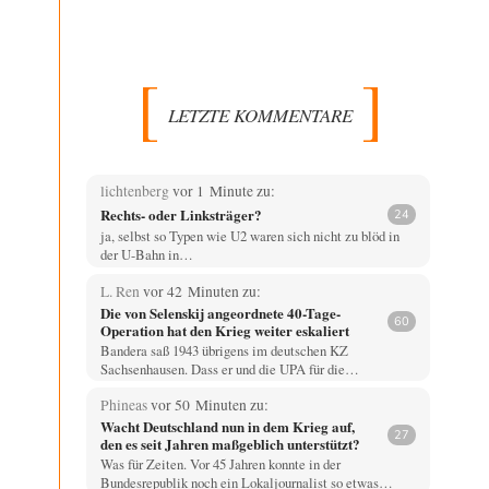
LETZTE KOMMENTARE
lichtenberg
vor 1 Minute zu:
Rechts- oder Linksträger?
24
ja, selbst so Typen wie U2 waren sich nicht zu blöd in
der U-Bahn in…
L. Ren
vor 42 Minuten zu:
Die von Selenskij angeordnete 40-Tage-
60
Operation hat den Krieg weiter eskaliert
Bandera saß 1943 übrigens im deutschen KZ
Sachsenhausen. Dass er und die UPA für die…
Phineas
vor 50 Minuten zu:
Wacht Deutschland nun in dem Krieg auf,
27
den es seit Jahren maßgeblich unterstützt?
Was für Zeiten. Vor 45 Jahren konnte in der
Bundesrepublik noch ein Lokaljournalist so etwas…