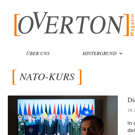
Zum
Inhalt
springen
ÜBER UNS
HINTERGRUND
NATO-KURS
Di
26.
In 
der