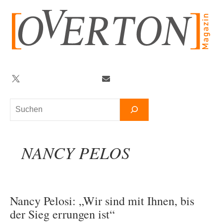
Zum
Inhalt
springen
Twitter
Facebook
YouTube
Telegram
Newsletter
Suchen
NANCY PELOS
Nancy Pelosi: „Wir sind mit Ihnen, bis
der Sieg errungen ist“