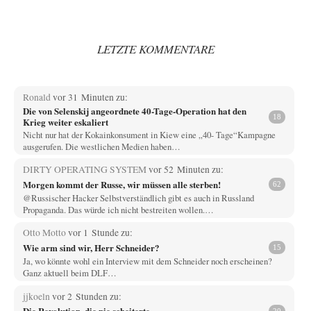
LETZTE KOMMENTARE
Ronald
vor 31 Minuten zu:
Die von Selenskij angeordnete 40-Tage-Operation hat den
18
Krieg weiter eskaliert
Nicht nur hat der Kokainkonsument in Kiew eine „40- Tage“Kampagne
ausgerufen. Die westlichen Medien haben…
DIRTY OPERATING SYSTEM
vor 52 Minuten zu:
Morgen kommt der Russe, wir müssen alle sterben!
62
@Russischer Hacker Selbstverständlich gibt es auch in Russland
Propaganda. Das würde ich nicht bestreiten wollen.…
Otto Motto
vor 1 Stunde zu:
Wie arm sind wir, Herr Schneider?
15
Ja, wo könnte wohl ein Interview mit dem Schneider noch erscheinen?
Ganz aktuell beim DLF…
jjkoeln
vor 2 Stunden zu:
Die Revolution, die nie scheiterte
20