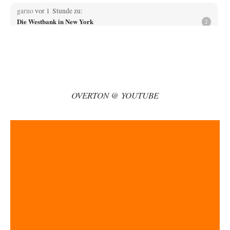
garno
vor 1 Stunde zu:
Die Westbank in New York
2
So wie ich die Sache verstanden habe, geht es Mamdani um die Rettung
des Kapitalismus…
Platons Sokrates
vor 2 Stunden zu:
Die Revolution, die nie scheiterte
22
Es gibt 3 Arten von Freiheit: die geistige ,die seelische und die physische.
Man darf…
OVERTON @ YOUTUBE
Erzengelin
vor 3 Stunden zu:
Leihmutterschaft als Zweig des Transhumanismus
35
es ist zum verzweifeln. so widerlich. ekelhaft, grausam. wahrscheinlich
hat das alles keinen zweck mehr,…
Adel verpflichtet
vor 3 Stunden zu:
»Der freie Wille ist ein Mythos«
63
Ich bezweifle doch sehr stark, dass das Erdmännchen überhaupt wirklich
linke Ideale beherzigt, das schon…
Rubis
vor 3 Stunden zu:
Russische Blockade des Schwarzen Meeres
29
haben die USA auch Verständnis dafür, wenn sich Mexiko seine Gebiete
auch wieder zurückholt, die…