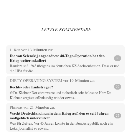
LETZTE KOMMENTARE
L. Ren
vor 13 Minuten zu:
Die von Selenskij angeordnete 40-Tage-Operation hat den
60
Krieg weiter eskaliert
Bandera saß 1943 übrigens im deutschen KZ Sachsenhausen. Dass er und
die UPA für die…
DIRTY OPERATING SYSTEM
vor 19 Minuten zu:
Rechts- oder Linksträger?
20
@Dr. Klöbner Der ehrenwerte und sicherlich sehr belesene Herr Dr.
Klöbner vergisst offenkundig wieder etwas…
Phineas
vor 21 Minuten zu:
Wacht Deutschland nun in dem Krieg auf, den es seit Jahren
25
maßgeblich unterstützt?
Was für Zeiten. Vor 45 Jahren konnte in der Bundesrepublik noch ein
Lokaljournalist so etwas…