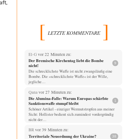
ft,
LETZTE KOMMENTARE
El-G
vor 22 Minuten zu:
Der Bremische Kirchentag liebt die Bombe
9
nicht!
Die schrecklichste Waffe ist nicht zwangsläufig eine
Bombe. Die »schrecklichste Waffe« ist der Wille,
jegliche…
Qana
vor 27 Minuten zu:
Die Alumina-Falle: Warum Europas schärfste
1
Sanktionswaffe stumpf bleibt
Schöner Artikel - einziger Wermutstropfen aus meiner
Sicht: Hollister bedient sich zumindest vordergründig
nicht der…
BR
vor 39 Minuten zu:
Territoriale Neuordnung der Ukraine?
38