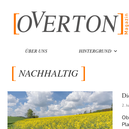
Zum
Inhalt
springen
ÜBER UNS
HINTERGRUND
NACHHALTIG
Di
2. J
Ob
Pla