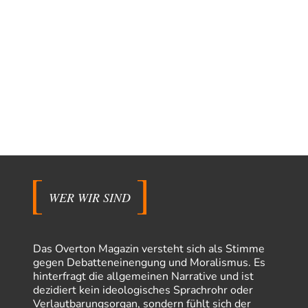
WER WIR SIND
Das Overton Magazin versteht sich als Stimme
gegen Debatteneinengung und Moralismus. Es
hinterfragt die allgemeinen Narrative und ist
dezidiert kein ideologisches Sprachrohr oder
Verlautbarungsorgan, sondern fühlt sich der