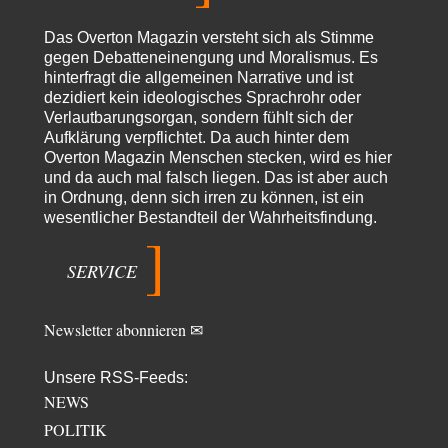
Sicher, das Innere bricht sich Bann. Gemeint ist damit stets eine
Interaktion. Wir waren zu…
Das Overton Magazin versteht sich als Stimme
PaulKehl
vor 12 Stunden zu:
gegen Debatteneinengung und Moralismus. Es
Wacht Deutschland nun in dem Krieg auf, den es seit Jahren
hinterfragt die allgemeinen Narrative und ist
74
maßgeblich unterstützt?
dezidiert kein ideologisches Sprachrohr oder
Ich tippe auf die Ukros. Für solche James Bond-Aktionen ist der VS zu
Verlautbarungsorgan, sondern fühlt sich der
tappsig. Bei…
Aufklärung verpflichtet. Da auch hinter dem
Overton Magazin Menschen stecken, wird es hier
sylvain
vor 21 Stunden zu:
und da auch mal falsch liegen. Das ist aber auch
Rechts- oder Linksträger?
41
in Ordnung, denn sich irren zu können, ist ein
Danke für den Link. Ich vertraue ja der Wissenschaft, wissen Sie? Und da
wesentlicher Bestandteil der Wahrheitsfindung.
ist es…
Theo Noestonto
vor 23 Stunden zu:
SERVICE
Die Westbank in New York
6
"Das hielt Amerika nicht davon ab, Afghanistan zu besetzen, die
Gesellschaft umzubauen, den Drogenanbau zu…
Newsletter abonnieren ✉
AeaP
vor 24 Stunden zu:
Absurde Debatte um Ceuta-„Invasion“ durch Marokko vertieft
5
EU-Spaltung
Unsere RSS-Feeds:
Jetzt versuchen "interessierte Kreise" Georg Restle fertigzumachen, der
NEWS
in der Ceuta-Angelegenheit von einem "US-israelisch-marokkanischen
POLITIK
Bündnis"…