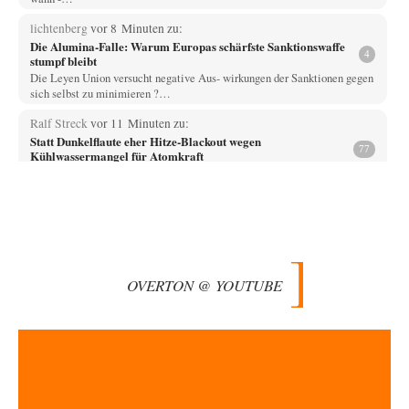
lichtenberg
vor 8 Minuten zu:
Die Alumina-Falle: Warum Europas schärfste Sanktionswaffe
4
stumpf bleibt
Die Leyen Union versucht negative Aus- wirkungen der Sanktionen gegen
sich selbst zu minimieren ?…
Ralf Streck
vor 11 Minuten zu:
Statt Dunkelflaute eher Hitze-Blackout wegen
77
Kühlwassermangel für Atomkraft
Und was sehe ich da fur August? Wind on shore max = 200 MW zum…
signorRossiSuchtDasGlück
vor 36 Minuten zu:
Territoriale Neuordnung der Ukraine?
39
Gemini liegt da falsch. Wenn man Grok die gleiche Frage stellt wird dies
geantwortet: Michael…
OVERTON @ YOUTUBE
Miri
vor 47 Minuten zu:
Der Bremische Kirchentag liebt die Bombe nicht!
10
Ich glaube, Sie missverstehen meine 10,8 MT grundlegend. Ich habe
weder die eingesetzten Sprengstoffe des…
Padenom
vor 1 Stunde zu:
Wien, die heißeste Stadt
39
Oh mein Gott! Wir haben Sommer mit einer ganz besonders ausgeprägten