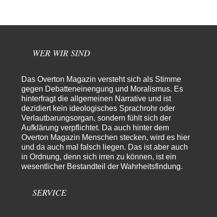
Bündnis"…
Frank Herbert
vor 15 Stunden zu:
Ein Bild der Friedensbewegung
15
Ich bin glücklich Deine Worte zu lesen! Ja,JA und noch einmal JAAA!
Neben Gandhi muss…
WER WIR SIND
Theo Noestonto
vor 15 Stunden zu:
Russische Blockade des Schwarzen Meeres
36
Das Overton Magazin versteht sich als Stimme
"Ohne tragfähige Argumentation wirds wohl eher nix mit dem
gegen Debatteneinengung und Moralismus. Es
„mainstraem näherbringen“…" Natürlich nicht! Da haben…
hinterfragt die allgemeinen Narrative und ist
dezidiert kein ideologisches Sprachrohr oder
Grottenolm
vor 16 Stunden zu:
Verlautbarungsorgan, sondern fühlt sich der
Die von Selenskij angeordnete 40-Tage-Operation hat den
67
Aufklärung verpflichtet. Da auch hinter dem
Krieg weiter eskaliert
Natürlich ist Russland scheinbar zögerlich, inkonsequent, reagiert immer
Overton Magazin Menschen stecken, wird es hier
nur . Aber es ist vielleicht, wie…
und da auch mal falsch liegen. Das ist aber auch
in Ordnung, denn sich irren zu können, ist ein
Patient 0
vor 22 Stunden zu:
wesentlicher Bestandteil der Wahrheitsfindung.
Helmut Schelsky – Der Mann, der den Marxismus überlebte
34
> Eine schwammige Kritik, die nicht an der Theorie nachweist, dass die
fehlerhaft oder unvollständig…
SERVICE
Conrad
vor 24 Stunden zu:
Entkernen, Umfunktionieren und (feindlich) Übernehmen
3