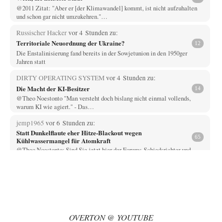
@2011 Zitat: "Aber er [der Klimawandel] kommt, ist nicht aufzuhalten
und schon gar nicht umzukehren."…
Russischer Hacker
vor 4 Stunden zu:
Territoriale Neuordnung der Ukraine?
12
Die Enstalinisierung fand bereits in der Sowjetunion in den 1950ger
Jahren statt
DIRTY OPERATING SYSTEM
vor 4 Stunden zu:
Die Macht der KI-Besitzer
14
@Theo Noestonto "Man versteht doch bislang nicht einmal vollends,
warum KI wie agiert." - Das…
jemp1965
vor 6 Stunden zu:
Statt Dunkelflaute eher Hitze-Blackout wegen
65
Kühlwassermangel für Atomkraft
@Theo Noestonto: Sind Sie jetzt hier der Forums-Schiedsrichter und
entscheiden, was "faktenfrei" ist??
Muaheheehe
vor 9 Stunden zu:
CSD-Anschlag: Amri 2.0?
8
Auf sowas wie mit dem Perso kommen nur Deutsche Schreibtischtäter ...
Als ob ein Amri…
OVERTON @ YOUTUBE
drummy-b
vor 9 Stunden zu: