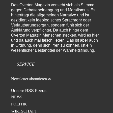
seine Thesen von Ex-US-Präsident Bush…
Das Overton Magazin versteht sich als Stimme
Ute Plass
vor 1 Tag zu:
gegen Debatteneinengung und Moralismus. Es
Urteil des Bundesverwaltungsgerichts zur ewigen
hinterfragt die allgemeinen Narrative und ist
34
Geheimhaltung
dezidiert kein ideologisches Sprachrohr oder
Gaby Weber stellt fest : "So ist das in der Bundesrepublik: von
Verlautbarungsorgan, sondern fühlt sich der
Transparenz, Rechtstaatlichkeit und…
Aufklärung verpflichtet. Da auch hinter dem
Overton Magazin Menschen stecken, wird es hier
El-G
vor 1 Tag zu:
und da auch mal falsch liegen. Das ist aber auch
US-Außenministerium: Kuba ist „weniger ein Nationalstaat
32
als eine allumfassende Geheimdienst- und
in Ordnung, denn sich irren zu können, ist ein
Subversionsoperation
Gut, dass Sie »Schande« geschrieben haben und nicht „Scheitern“, denn
wesentlicher Bestandteil der Wahrheitsfindung.
das war und ist es…
Stefan M
vor 1 Tag zu:
SERVICE
Masseninvasion von Ceuta: Ein organisierter Angriff
2
Ja ja, das ist der Fluch der schönen neuen Smartphone-Zeit. Einer ruft und
Zehntausende dackeln…
Newsletter abonnieren ✉
Unsere RSS-Feeds:
NEWS
POLITIK
WIRTSCHAFT