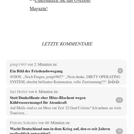
LETZTE KOMMENTARE
jemp1965
vor 2 Minuten zu:
Ein Bild der Friedensbewegung
6
@DOS: „Noch Fragen, jemp1965?“ „Nein danke, DIRTY OPERATING
SYSTEM, absolut brillanter Kommentar, volle Zustimmung!!!“ 👍👍👍
Juri Hertel
vor 6 Minuten zu:
Statt Dunkelflaute eher Hitze-Blackout wegen
12
Kühlwassermangel für Atomkraft
Auf Malle sind es im Meer zur Zeit 32 Grad Celsius*.Ich nehme an viele
Touristen…
Platons Sokrates
vor 40 Minuten zu:
Wacht Deutschland nun in dem Krieg auf, den es seit Jahren
50
maßgeblich unterstützt?