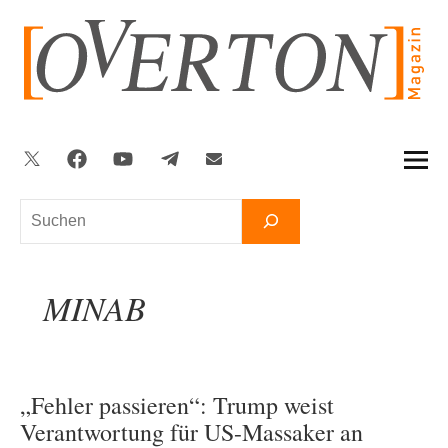
Zum
Inhalt
springen
Twitter
Facebook
YouTube
Telegram
Newsletter
Suchen
MINAB
„Fehler passieren“: Trump weist
Verantwortung für US-Massaker an