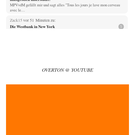
MPVvdM gefällt mir und sagt alles "Tous les jours je lave mon cerveau
avec le…
Zack15
vor 51 Minuten zu:
Die Westbank in New York
5
Noch so einer, der viel schwatzt, wenn der Tag lang ist. Etwa die Frage
nach…
Artur_C
vor 1 Stunde zu:
Rechts- oder Linksträger?
37
Aber traut euch, mit einer Latzhose rumzulaufen. Machen sie nicht. Zu
geringes Aggressionspotential.
OVERTON @ YOUTUBE
im-vertrauen-gesagt
vor 2 Stunden zu:
Helmut Schelsky – Der Mann, der den Marxismus überlebte
33
Was man sagen könnte das er die Rolle des Menschen unterschätzt hat
und ihm mehr…
Rubis
vor 3 Stunden zu:
Die von Selenskij angeordnete 40-Tage-Operation hat den
65
Krieg weiter eskaliert
Hallo venice im Link unten gibt es einen Screenshot vielleicht ist es der
Besagte.....
Russischer Hacker
vor 4 Stunden zu: