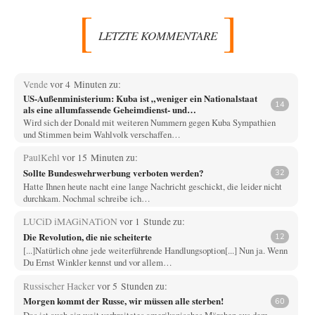
LETZTE KOMMENTARE
Vende
vor 4 Minuten zu:
US-Außenministerium: Kuba ist „weniger ein Nationalstaat
14
als eine allumfassende Geheimdienst- und
Subversionsoperation
Wird sich der Donald mit weiteren Nummern gegen Kuba Sympathien
und Stimmen beim Wahlvolk verschaffen…
PaulKehl
vor 15 Minuten zu:
Sollte Bundeswehrwerbung verboten werden?
32
Hatte Ihnen heute nacht eine lange Nachricht geschickt, die leider nicht
durchkam. Nochmal schreibe ich…
LUCiD iMAGiNATiON
vor 1 Stunde zu:
Die Revolution, die nie scheiterte
12
[...]Natürlich ohne jede weiterführende Handlungsoption[...] Nun ja. Wenn
Du Ernst Winkler kennst und vor allem…
Russischer Hacker
vor 5 Stunden zu:
Morgen kommt der Russe, wir müssen alle sterben!
60
Das ist auch ein weit verbreitetes amerikanisches Märchen aus dem