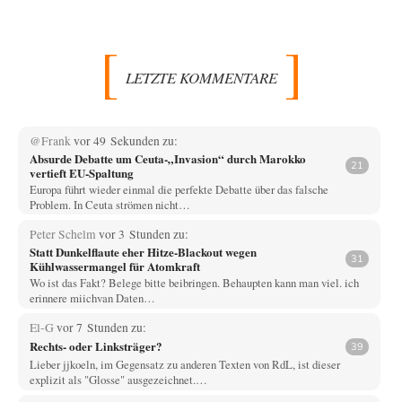
LETZTE KOMMENTARE
@Frank
vor 49 Sekunden zu:
Absurde Debatte um Ceuta-„Invasion“ durch Marokko
21
vertieft EU-Spaltung
Europa führt wieder einmal die perfekte Debatte über das falsche
Problem. In Ceuta strömen nicht…
Peter Schelm
vor 3 Stunden zu:
Statt Dunkelflaute eher Hitze-Blackout wegen
31
Kühlwassermangel für Atomkraft
Wo ist das Fakt? Belege bitte beibringen. Behaupten kann man viel. ich
erinnere miichvan Daten…
El-G
vor 7 Stunden zu:
Rechts- oder Linksträger?
39
Lieber jjkoeln, im Gegensatz zu anderen Texten von RdL, ist dieser
explizit als "Glosse" ausgezeichnet.…