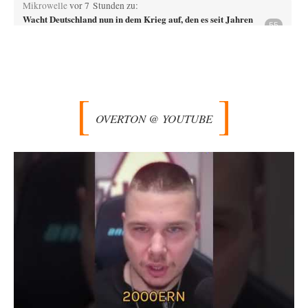
Mikrowelle
vor 7 Stunden zu:
Wacht Deutschland nun in dem Krieg auf, den es seit Jahren
55
maßgeblich unterstützt?
Bei meinen Ermittlungen bin ich auf dieses alte, streng geheime Video
des "60 Minutes"-Kanals (eng.)…
Trilex
vor 8 Stunden zu:
Ein Bild der Friedensbewegung
9
Die Gesellschaft ist wohl noch nicht zur Gänze kriegstauglich aber längst
OVERTON @ YOUTUBE
nicht mehr friedensfähig. Innerer…
Vende
vor 10 Stunden zu:
Russische Blockade des Schwarzen Meeres
33
Hat Roskomnadzor neuerdings die Karten mit den russischen Raffinerien
im russischen Intranet gesperrt?
Torsten
vor 11 Stunden zu:
Urteil des Bundesverwaltungsgerichts zur ewigen
35
Geheimhaltung
Der Deep-State braucht Feinde wie ein Fisch das Wasser. Und nichts
erschafft bessere Feinde als…
Ferdinand Wohlgewiehert
vor 11 Stunden zu:
Wie arm sind wir, Herr Schneider?
21
"Art. 20,1 GG: „Die Bundesrepublik Deutschland ist ein demokratischer