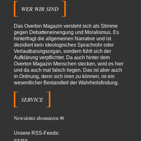
Warum werden wichtigere Fragen nicht gestellt? Auch die KI könnte mir
WER WIR SIND
nur sagen, was die…
Claire Grube
vor 10 Stunden zu:
Das Overton Magazin versteht sich als Stimme
»Der freie Wille ist ein Mythos«
34
gegen Debatteneinengung und Moralismus. Es
Rrrrrrichtig: Kritik am Chef und Du wirst exkludiert. Ein typischer
hinterfragt die allgemeinen Narrative und ist
Schulterklopferblog. Wer wie Herr Erdmann…
dezidiert kein ideologisches Sprachrohr oder
Platons Sokrates
vor 11 Stunden zu:
Verlautbarungsorgan, sondern fühlt sich der
Die Revolution, die nie scheiterte
22
Aufklärung verpflichtet. Da auch hinter dem
Es gibt 3 Arten von Freiheit: die geistige ,die seelische und die physische.
Overton Magazin Menschen stecken, wird es hier
Man darf…
und da auch mal falsch liegen. Das ist aber auch
in Ordnung, denn sich irren zu können, ist ein
Erzengelin
vor 12 Stunden zu:
wesentlicher Bestandteil der Wahrheitsfindung.
Leihmutterschaft als Zweig des Transhumanismus
35
es ist zum verzweifeln. so widerlich. ekelhaft, grausam. wahrscheinlich
hat das alles keinen zweck mehr,…
SERVICE
emil
vor 14 Stunden zu:
From Field to Glass – Bio hochprozentig
7
Newsletter abonnieren ✉
Zum Nordsee-Whisky geht auch prima ein Matjesbrötchen, ich hab's für
euch getestet. Beim Etikett ist…
Unsere RSS-Feeds:
emil
vor 16 Stunden zu:
NEWS