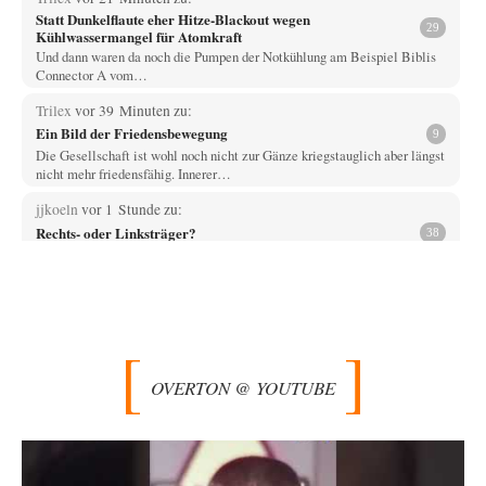
Statt Dunkelflaute eher Hitze-Blackout wegen
29
Kühlwassermangel für Atomkraft
Und dann waren da noch die Pumpen der Notkühlung am Beispiel Biblis
Connector A vom…
Trilex
vor 39 Minuten zu:
Ein Bild der Friedensbewegung
9
Die Gesellschaft ist wohl noch nicht zur Gänze kriegstauglich aber längst
nicht mehr friedensfähig. Innerer…
jjkoeln
vor 1 Stunde zu:
Rechts- oder Linksträger?
38
Und? Ein Nischenthema, von dem niemand etwas erfährt, wenn es nicht
breitgetreten wird. Man kann…
Vende
vor 3 Stunden zu:
Russische Blockade des Schwarzen Meeres
33
Hat Roskomnadzor neuerdings die Karten mit den russischen Raffinerien
im russischen Intranet gesperrt?
OVERTON @ YOUTUBE
Torsten
vor 3 Stunden zu:
Urteil des Bundesverwaltungsgerichts zur ewigen
35
Geheimhaltung
Der Deep-State braucht Feinde wie ein Fisch das Wasser. Und nichts
erschafft bessere Feinde als…