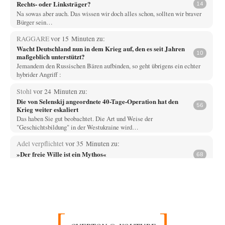
Rechts- oder Linksträger?
14
Na sowas aber auch. Das wissen wir doch alles schon, sollten wir braver
Bürger sein…
RAGGARE
vor 15 Minuten zu:
Wacht Deutschland nun in dem Krieg auf, den es seit Jahren
10
maßgeblich unterstützt?
Jemandem den Russischen Bären aufbinden, so geht übrigens ein echter
hybrider Angriff :
Stohl
vor 24 Minuten zu:
Die von Selenskij angeordnete 40-Tage-Operation hat den
56
Krieg weiter eskaliert
Das haben Sie gut beobachtet. Die Art und Weise der
"Geschichtsbildung" in der Westukraine wird…
Adel verpflichtet
vor 35 Minuten zu:
»Der freie Wille ist ein Mythos«
68
Ich bezweifle doch sehr stark, dass das Erdmännchen überhaupt wirklich
linke Ideale beherzigt, das schon…
Rubis
vor 1 Stunde zu:
Russische Blockade des Schwarzen Meeres
29
haben die USA auch Verständnis dafür, wenn sich Mexiko seine Gebiete
auch wieder zurückholt, die…