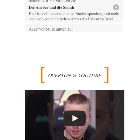
mahem
vor 39 Minuten zu:
Die Araber und die Shoah
4
Hier handelt es sich um eine Buchbesprechung und nicht
um einen geschichtlichen Abriss des Palästina/Israel…
AeaP
vor 50 Minuten zu:
Absurde Debatte um Ceuta-„Invasion“ durch
11
Marokko vertieft EU-Spaltung
Jetzt versuchen "interessierte Kreise" Georg Restle
fertigzumachen, der in der Ceuta-Angelegenheit von
einem "US-israelisch-marokkanischen Bündnis"…
Adel verpflichtet
vor 1 Stunde zu:
CSD-Anschlag: Amri 2.0?
3
OVERTON @ YOUTUBE
Wir werden doch wie immer auch hier nur verarscht und
wer glaubt das ein SWAT-Team…
Adel verpflichtet
vor 2 Stunden zu:
Die Macht der KI-Besitzer
11
This is what we get: Gates Foundation finanziert KI-
gesteuerte Erschaffung synthetischer Viren. Nicht nur
das…
Theo Noestonto
vor 2 Stunden zu:
Rechts- oder Linksträger?
40