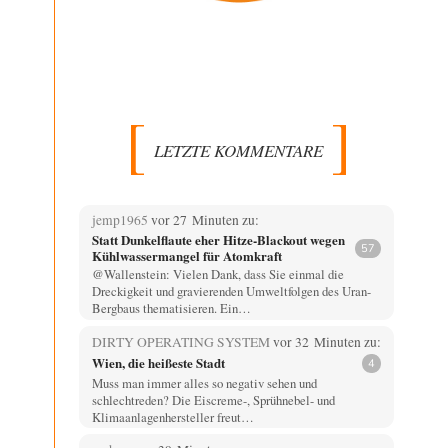
LETZTE KOMMENTARE
jemp1965
vor 27 Minuten zu:
Statt Dunkelflaute eher Hitze-Blackout wegen
57
Kühlwassermangel für Atomkraft
@Wallenstein: Vielen Dank, dass Sie einmal die
Dreckigkeit und gravierenden Umweltfolgen des Uran-
Bergbaus thematisieren. Ein…
DIRTY OPERATING SYSTEM
vor 32 Minuten zu:
Wien, die heißeste Stadt
4
Muss man immer alles so negativ sehen und
schlechtreden? Die Eiscreme-, Sprühnebel- und
Klimaanlagenhersteller freut…