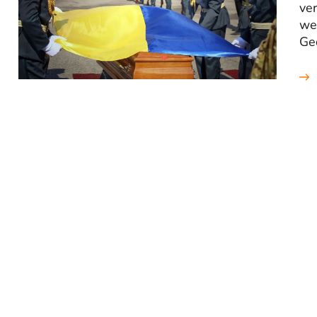
ver
we
Ged