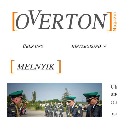
Zum
Inhalt
springen
ÜBER UNS
HINTERGRUND
MELNYIK
Uk
un
21.
In 