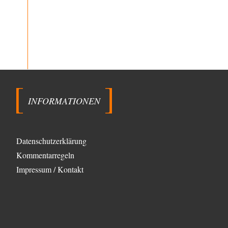
wie…
Patient 0
vor 8 Stunden zu:
Helmut Schelsky – Der Mann, der den
34
Marxismus überlebte
> Eine schwammige Kritik, die nicht an der Theorie
nachweist, dass die fehlerhaft oder unvollständig…
Conrad
vor 10 Stunden zu:
Entkernen, Umfunktionieren und (feindlich)
13
Übernehmen
Die NATO-Manöver gibt es noch. Mehr, als, zuvor,
INFORMATIONEN
größere, nur eben jetzt ein paar tausend…
Torsten
vor 21 Stunden zu:
Urteil des Bundesverwaltungsgerichts zur
16
Datenschutzerklärung
ewigen Geheimhaltung
Der Deep-State braucht Feinde wie ein Fisch das
Kommentarregeln
Wasser. Und nichts erschafft bessere Feinde als…
Impressum / Kontakt
Ferdinand Wohlgewiehert
vor 21 Stunden zu:
Wie arm sind wir, Herr Schneider?
21
"Art. 20,1 GG: „Die Bundesrepublik Deutschland ist ein
demokratischer und sozialer Bundesstaat.“ Art. 14,2
GG:…