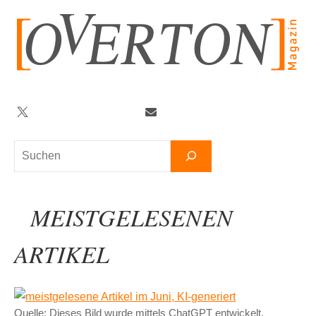
Zum
Inhalt
springen
Twitter
Facebook
YouTube
Telegram
Newsletter
Suchen
MEISTGELESENEN
ARTIKEL
Quelle: Dieses Bild wurde mittels ChatGPT entwickelt.