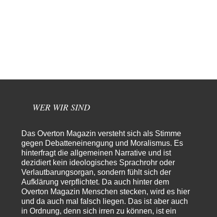
Warum werden wichtigere Fragen nicht gestellt? Auch die KI könnte mir
nur sagen, was die…
Claire Grube
vor 6 Stunden zu:
»Der freie Wille ist ein Mythos«
45
Rrrrrrichtig: Kritik am Chef und Du wirst exkludiert. Ein typischer
Schulterklopferblog. Wer wie Herr Erdmann…
kwf
vor 6 Stunden zu:
Wie arm sind wir, Herr Schneider?
20
"Der Wertewesten hätte ihn verhindern können." Da liegen Sie falsch.
Und warum? Erstens, weil der…
WER WIR SIND
Platons Sokrates
vor 7 Stunden zu:
Die Revolution, die nie scheiterte
22
Das Overton Magazin versteht sich als Stimme
Es gibt 3 Arten von Freiheit: die geistige ,die seelische und die physische.
gegen Debatteneinengung und Moralismus. Es
Man darf…
hinterfragt die allgemeinen Narrative und ist
dezidiert kein ideologisches Sprachrohr oder
Erzengelin
vor 8 Stunden zu:
Verlautbarungsorgan, sondern fühlt sich der
Leihmutterschaft als Zweig des Transhumanismus
35
Aufklärung verpflichtet. Da auch hinter dem
es ist zum verzweifeln. so widerlich. ekelhaft, grausam. wahrscheinlich
hat das alles keinen zweck mehr,…
Overton Magazin Menschen stecken, wird es hier
und da auch mal falsch liegen. Das ist aber auch
emil
vor 10 Stunden zu:
in Ordnung, denn sich irren zu können, ist ein