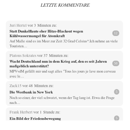
LETZTE KOMMENTARE
Juri Hertel
vor 3 Minuten zu:
Statt Dunkelflaute eher Hitze-Blackout wegen
12
Kühlwassermangel für Atomkraft
Auf Malle sind es im Meer zur Zeit 32 Grad Celsius*.Ich nehme an viele
Touristen…
Platons Sokrates
vor 37 Minuten zu:
Wacht Deutschland nun in dem Krieg auf, den es seit Jahren
50
maßgeblich unterstützt?
MPVvdM gefällt mir und sagt alles "Tous les jours je lave mon cerveau
avec le…
Zack15
vor 48 Minuten zu:
Die Westbank in New York
5
Noch so einer, der viel schwatzt, wenn der Tag lang ist. Etwa die Frage
nach…
Frank Herbert
vor 1 Stunde zu:
Ein Bild der Friedensbewegung
5
Die erste wichtige Erkenntnis ist, dass in keiner sogenannten modernen
Demokratie je die Frage "Krieg…