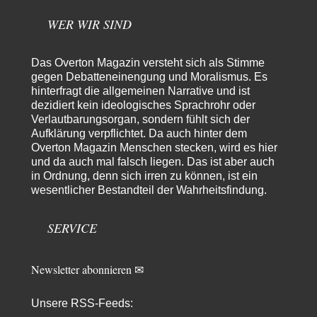
Und Wassermangel gibt es in Wien NICHT!!! Wien hat nach wie vor
genug ausgezeichnetes Wasser,…
WER WIR SIND
Michael
vor 13 Stunden zu:
CSD-Anschlag: Amri 2.0?
16
Das Overton Magazin versteht sich als Stimme
Der offensichtlichste Elefant im Raum, den keiner erwähnt: Alle
gegen Debatteneinengung und Moralismus. Es
Eingänge zum Tiergarten waren gesperrt, Nur…
hinterfragt die allgemeinen Narrative und ist
dezidiert kein ideologisches Sprachrohr oder
Peter Zobel
vor 17 Stunden zu:
Verlautbarungsorgan, sondern fühlt sich der
Absurde Debatte um Ceuta-„Invasion“ durch Marokko vertieft
5
EU-Spaltung
Aufklärung verpflichtet. Da auch hinter dem
Man braucht in Deutschland nur etwas halbwegs vernünftiges zuvsagen
Overton Magazin Menschen stecken, wird es hier
und man landet suf der Zionisten-Abschussliste.
und da auch mal falsch liegen. Das ist aber auch
in Ordnung, denn sich irren zu können, ist ein
Thomas
vor 17 Stunden zu:
wesentlicher Bestandteil der Wahrheitsfindung.
Die Westbank in New York
5
Danke, diese Verdrehung war mir auch gleich sauer aufgestoßen...... - die
"Taliban" hatten den Mohnanbau…
SERVICE
Nordlicht
vor 20 Stunden zu:
Wacht Deutschland nun in dem Krieg auf, den es seit Jahren
52
Newsletter abonnieren ✉
maßgeblich unterstützt?
Fragen Sie doch mal Ronzheimer oder Kiesewetter, da besteht dann keine
Unklarheit mehr!!! Aber in…
Unsere RSS-Feeds: