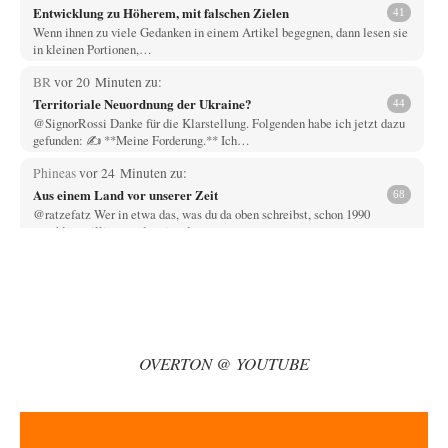
Entwicklung zu Höherem, mit falschen Zielen
41
Wenn ihnen zu viele Gedanken in einem Artikel begegnen, dann lesen sie
in kleinen Portionen,…
BR
vor 20 Minuten zu:
Territoriale Neuordnung der Ukraine?
44
@SignorRossi Danke für die Klarstellung. Folgenden habe ich jetzt dazu
gefunden: ✍️ **Meine Forderung.** Ich…
Phineas
vor 24 Minuten zu:
Aus einem Land vor unserer Zeit
68
@ratzefatz Wer in etwa das, was du da oben schreibst, schon 1990
anschlusswilligen und national…
Urmel von der Murmel
vor 43 Minuten zu:
Stepan Bandera – Warum sein Kult Europas Glaubwürdigkeit
3
beschädigt
Welche Rolle würden Nazis in der Ukraine spielen wenn die Ukraine
ganz normal in die…
OVERTON @ YOUTUBE
Klau-Die
vor 55 Minuten zu:
Cambridge und der woke Märchenprinz: Vertrauensverlust in
8
Wissenschaft
Ich verstehe nicht ganz, was die Hautfarbe mit den Vorwürfen zu tun
haben soll. Ich…