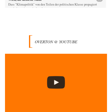
Dass "Klimapolitik" von den Teilen der politischen Klasse propagiert
wird, die sich ernsthaft auf einen…
PaulKehl
vor 4 Stunden zu:
Wacht Deutschland nun in dem Krieg auf, den es seit Jahren
74
maßgeblich unterstützt?
Ich tippe auf die Ukros. Für solche James Bond-Aktionen ist der VS zu
tappsig. Bei…
OVERTON @ YOUTUBE
PaulKehl
vor 5 Stunden zu:
CSD-Anschlag: Amri 2.0?
11
Diesmal war es ein handy mit Bekennervideo. Auch nicht schlecht. -
niemals konnte Abdul ohne…
jemp1965
vor 7 Stunden zu:
Statt Dunkelflaute eher Hitze-Blackout wegen
65
Kühlwassermangel für Atomkraft
@Theo Noestonto: Sind Sie jetzt hier der Forums-Schiedsrichter und
entscheiden, was "faktenfrei" ist??
drummy-b
vor 11 Stunden zu:
Die Araber und die Shoah
6
Ihr Kommentar ist ja just genau so einseitig, wie Sie es Zuckermann hier
andichten wollen:…