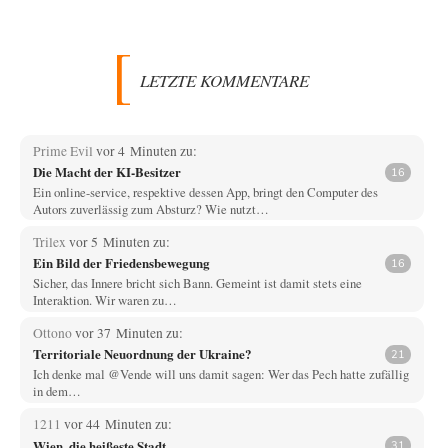
LETZTE KOMMENTARE
Prime Evil
vor 4 Minuten zu:
Die Macht der KI-Besitzer
16
Ein online-service, respektive dessen App, bringt den Computer des
Autors zuverlässig zum Absturz? Wie nutzt…
Trilex
vor 5 Minuten zu:
Ein Bild der Friedensbewegung
16
Sicher, das Innere bricht sich Bann. Gemeint ist damit stets eine
Interaktion. Wir waren zu…
Ottono
vor 37 Minuten zu:
Territoriale Neuordnung der Ukraine?
21
Ich denke mal @Vende will uns damit sagen: Wer das Pech hatte zufällig
in dem…
1211
vor 44 Minuten zu:
Wien, die heißeste Stadt
31