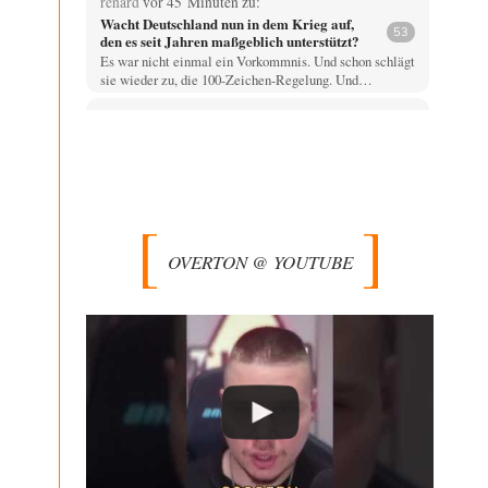
renard
vor 45 Minuten zu:
Wacht Deutschland nun in dem Krieg auf,
53
den es seit Jahren maßgeblich unterstützt?
Es war nicht einmal ein Vorkommnis. Und schon schlägt
sie wieder zu, die 100-Zeichen-Regelung. Und…
Vende
vor 49 Minuten zu:
Russische Blockade des Schwarzen Meeres
33
Hat Roskomnadzor neuerdings die Karten mit den
russischen Raffinerien im russischen Intranet gesperrt?
Torsten
vor 1 Stunde zu:
Urteil des Bundesverwaltungsgerichts zur
35
ewigen Geheimhaltung
OVERTON @ YOUTUBE
Der Deep-State braucht Feinde wie ein Fisch das
Wasser. Und nichts erschafft bessere Feinde als…
Ferdinand Wohlgewiehert
vor 1 Stunde zu:
Wie arm sind wir, Herr Schneider?
21
"Art. 20,1 GG: „Die Bundesrepublik Deutschland ist ein
demokratischer und sozialer Bundesstaat.“ Art. 14,2
GG:…
Zack15
vor 2 Stunden zu:
Die Westbank in New York
5