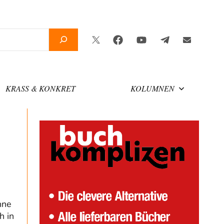
Twitter
Facebook
YouTube
Telegram
Newslette
KRASS & KONKRET
KOLUMNEN
hne
h in