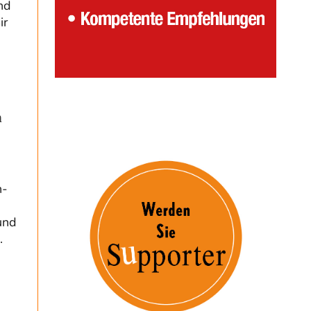
nd
ir
h
n-
und
.