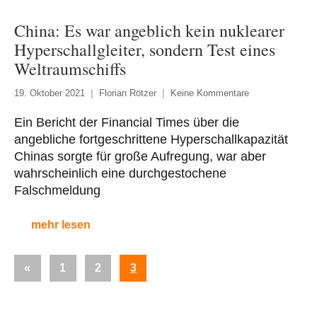
China: Es war angeblich kein nuklearer
Hyperschallgleiter, sondern Test eines
Weltraumschiffs
19. Oktober 2021
Florian Rötzer
Keine Kommentare
Ein Bericht der Financial Times über die
angebliche fortgeschrittene Hyperschallkapazität
Chinas sorgte für große Aufregung, war aber
wahrscheinlich eine durchgestochene
Falschmeldung
mehr lesen
Seitennummerierung
Vorherige
«
1
2
3
der
Beiträge
Beiträge