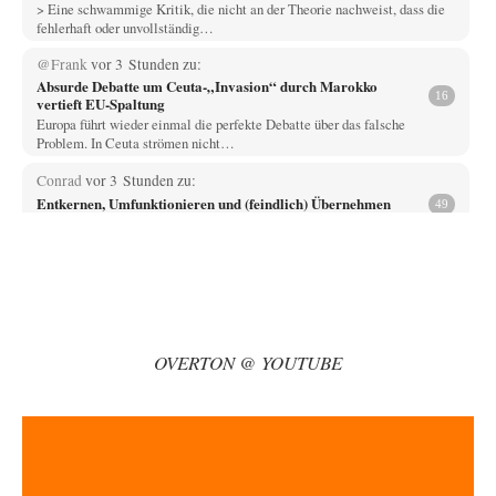
> Eine schwammige Kritik, die nicht an der Theorie nachweist, dass die
fehlerhaft oder unvollständig…
@Frank
vor 3 Stunden zu:
Absurde Debatte um Ceuta-„Invasion“ durch Marokko
16
vertieft EU-Spaltung
Europa führt wieder einmal die perfekte Debatte über das falsche
Problem. In Ceuta strömen nicht…
Conrad
vor 3 Stunden zu:
Entkernen, Umfunktionieren und (feindlich) Übernehmen
49
Die NATO-Manöver gibt es noch. Mehr, als, zuvor, größere, nur eben jetzt
ein paar tausend…
Whoopy
vor 3 Stunden zu:
Russische Blockade des Schwarzen Meeres
34
Fragen, die sich stellen: Wem nützt das Ganze und wer hat ein Interesse
an einer…
OVERTON @ YOUTUBE
El-G
vor 10 Stunden zu:
Rechts- oder Linksträger?
39
Lieber jjkoeln, im Gegensatz zu anderen Texten von RdL, ist dieser
explizit als "Glosse" ausgezeichnet.…
Mikrowelle
vor 10 Stunden zu: