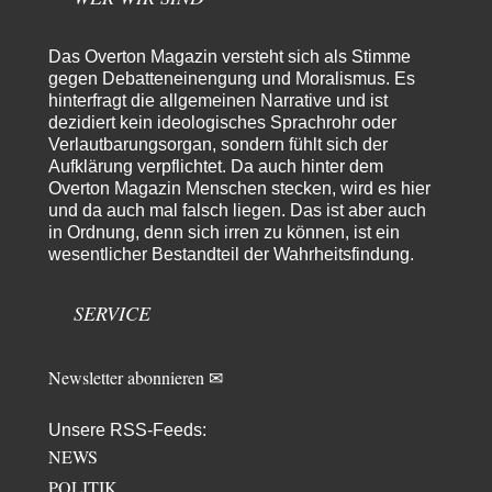
Rubis
vor 16 Stunden zu:
Die von Selenskij angeordnete 40-Tage-Operation hat den
Das Overton Magazin versteht sich als Stimme
65
Krieg weiter eskaliert
gegen Debatteneinengung und Moralismus. Es
Hallo venice im Link unten gibt es einen Screenshot vielleicht ist es der
hinterfragt die allgemeinen Narrative und ist
Besagte.....
dezidiert kein ideologisches Sprachrohr oder
Peter Müller
vor 20 Stunden zu:
Verlautbarungsorgan, sondern fühlt sich der
Der Krieg aus dem Baumarkt: Wie billige Drohnen die
Aufklärung verpflichtet. Da auch hinter dem
1
Militärmacht verändern
Overton Magazin Menschen stecken, wird es hier
Warum werden wichtigere Fragen nicht gestellt? Auch die KI könnte mir
und da auch mal falsch liegen. Das ist aber auch
nur sagen, was die…
in Ordnung, denn sich irren zu können, ist ein
Claire Grube
vor 20 Stunden zu:
wesentlicher Bestandteil der Wahrheitsfindung.
»Der freie Wille ist ein Mythos«
25
Rrrrrrichtig: Kritik am Chef und Du wirst exkludiert. Ein typischer
SERVICE
Schulterklopferblog. Wer wie Herr Erdmann…
Platons Sokrates
vor 21 Stunden zu:
Die Revolution, die nie scheiterte
Newsletter abonnieren ✉
22
Es gibt 3 Arten von Freiheit: die geistige ,die seelische und die physische.
Man darf…
Unsere RSS-Feeds:
Erzengelin
vor 22 Stunden zu:
NEWS
Leihmutterschaft als Zweig des Transhumanismus
29
POLITIK