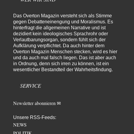
Bernie
vor 15 Stunden zu:
Der Anschlag auf eine Lebenslüge
3
@Thomas Danke für den hilfreichen Hinweis ;-) Ob Hamed Abdel-Samad
Das Overton Magazin versteht sich als Stimme
seine Thesen von Ex-US-Präsident Bush…
gegen Debatteneinengung und Moralismus. Es
hinterfragt die allgemeinen Narrative und ist
Ute Plass
vor 18 Stunden zu:
dezidiert kein ideologisches Sprachrohr oder
Urteil des Bundesverwaltungsgerichts zur ewigen
34
Verlautbarungsorgan, sondern fühlt sich der
Geheimhaltung
Aufklärung verpflichtet. Da auch hinter dem
Gaby Weber stellt fest : "So ist das in der Bundesrepublik: von
Transparenz, Rechtstaatlichkeit und…
Overton Magazin Menschen stecken, wird es hier
und da auch mal falsch liegen. Das ist aber auch
El-G
vor 18 Stunden zu:
in Ordnung, denn sich irren zu können, ist ein
US-Außenministerium: Kuba ist „weniger ein Nationalstaat
wesentlicher Bestandteil der Wahrheitsfindung.
32
als eine allumfassende Geheimdienst- und
Subversionsoperation
Gut, dass Sie »Schande« geschrieben haben und nicht „Scheitern“, denn
das war und ist es…
SERVICE
Stefan M
vor 19 Stunden zu:
Masseninvasion von Ceuta: Ein organisierter Angriff
2
Newsletter abonnieren ✉
Ja ja, das ist der Fluch der schönen neuen Smartphone-Zeit. Einer ruft und
Zehntausende dackeln…
Unsere RSS-Feeds:
Schattenland
vor 1 Tag zu:
NEWS
Unkabarettistische Anstalten
1
Dem schließe ich mich 100 pro an - das deutsche politische Kabarett ist
POLITIK