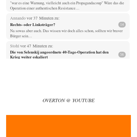
"war es eine Warnung, vielleicht auch ein Propagandacoup" Wäre das die
Operation einer authentischen Resistance…
Annando
vor 37 Minuten zu:
Rechts- oder Linksträger?
14
Na sowas aber auch. Das wissen wir doch alles schon, sollten wir braver
Bürger sein…
Stohl
vor 47 Minuten zu:
Die von Selenskij angeordnete 40-Tage-Operation hat den
56
Krieg weiter eskaliert
Das haben Sie gut beobachtet. Die Art und Weise der
"Geschichtsbildung" in der Westukraine wird…
Adel verpflichtet
vor 57 Minuten zu:
»Der freie Wille ist ein Mythos«
66
Ich bezweifle doch sehr stark, dass das Erdmännchen überhaupt wirklich
linke Ideale beherzigt, das schon…
OVERTON @ YOUTUBE
Rubis
vor 1 Stunde zu:
Russische Blockade des Schwarzen Meeres
29
haben die USA auch Verständnis dafür, wenn sich Mexiko seine Gebiete
auch wieder zurückholt, die…
Wolfgang Wirth
vor 2 Stunden zu: