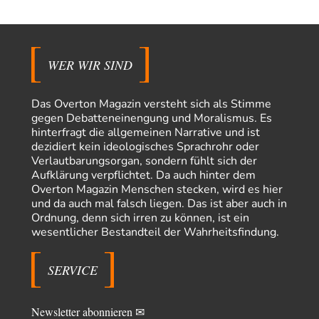
Coroner
vor 14 Stunden zu:
»Der freie Wille ist ein Mythos«
65
Laut unseren politischen "Eliten" gibt es allerdings einen, der einen
freien Willen haben muss. Das…
WER WIR SIND
PRO1
vor 16 Stunden zu:
Synthese und Konkurrenz
1
Die Natur ist die kreative Gestalt, um Inspiration zu erlangen. Die heute
Das Overton Magazin versteht sich als Stimme
Natur und ihr…
gegen Debatteneinengung und Moralismus. Es
hinterfragt die allgemeinen Narrative und ist
Noname
vor 21 Stunden zu:
dezidiert kein ideologisches Sprachrohr oder
Wer erzielt die Kriegsgewinne?
14
Verlautbarungsorgan, sondern fühlt sich der
Es bestätigt sich also schon an diesem Beispiel von vor 100 Jahren, was
Aufklärung verpflichtet. Da auch hinter dem
manchen Menschen…
Overton Magazin Menschen stecken, wird es hier
und da auch mal falsch liegen. Das ist aber auch in
Ferdinand Wohlgewiehert
vor 1 Tag zu:
Ordnung, denn sich irren zu können, ist ein
Im Zeitalter der KI werden Fehler menschlich
30
wesentlicher Bestandteil der Wahrheitsfindung.
"Ohne originale Zwecksetzung können Roboter keine eigene Prosodie
erschaffen," Wird dran gearbeitet.
SERVICE
Iris
vor 2 Tagen zu:
Der Anschlag auf eine Lebenslüge
23
ich habe schon ab den 90ern gesagt, dass links gefühlte Männer deswegen
diese Richtung so…
Newsletter abonnieren ✉