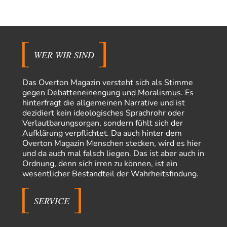
Bündnis"…
Frank Herbert
vor 9 Stunden zu:
Ein Bild der Friedensbewegung
15
Ich bin glücklich Deine Worte zu lesen! Ja,JA und noch einmal JAAA!
Neben Gandhi muss…
WER WIR SIND
Theo Noestonto
vor 9 Stunden zu:
Russische Blockade des Schwarzen Meeres
36
Das Overton Magazin versteht sich als Stimme
"Ohne tragfähige Argumentation wirds wohl eher nix mit dem
gegen Debatteneinengung und Moralismus. Es
„mainstraem näherbringen“…" Natürlich nicht! Da haben…
hinterfragt die allgemeinen Narrative und ist
dezidiert kein ideologisches Sprachrohr oder
Grottenolm
vor 10 Stunden zu:
Verlautbarungsorgan, sondern fühlt sich der
Die von Selenskij angeordnete 40-Tage-Operation hat den
67
Aufklärung verpflichtet. Da auch hinter dem
Krieg weiter eskaliert
Overton Magazin Menschen stecken, wird es hier
Natürlich ist Russland scheinbar zögerlich, inkonsequent, reagiert immer
nur . Aber es ist vielleicht, wie…
und da auch mal falsch liegen. Das ist aber auch in
Ordnung, denn sich irren zu können, ist ein
Patient 0
vor 15 Stunden zu:
wesentlicher Bestandteil der Wahrheitsfindung.
Helmut Schelsky – Der Mann, der den Marxismus überlebte
34
> Eine schwammige Kritik, die nicht an der Theorie nachweist, dass die
fehlerhaft oder unvollständig…
SERVICE
Conrad
vor 17 Stunden zu:
Entkernen, Umfunktionieren und (feindlich) Übernehmen
4