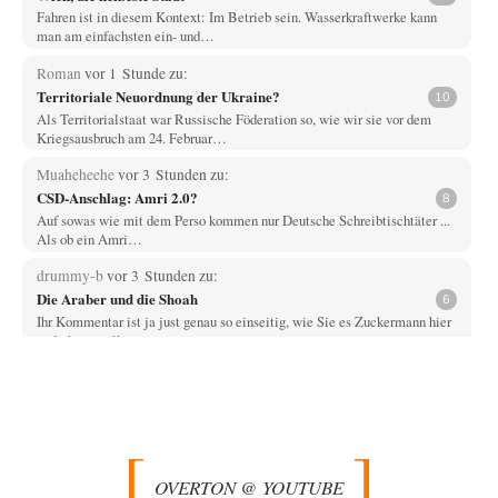
Fahren ist in diesem Kontext: Im Betrieb sein. Wasserkraftwerke kann
man am einfachsten ein- und…
Roman
vor 1 Stunde zu:
Territoriale Neuordnung der Ukraine?
10
Als Territorialstaat war Russische Föderation so, wie wir sie vor dem
Kriegsausbruch am 24. Februar…
Muaheheehe
vor 3 Stunden zu:
CSD-Anschlag: Amri 2.0?
8
Auf sowas wie mit dem Perso kommen nur Deutsche Schreibtischtäter ...
Als ob ein Amri…
drummy-b
vor 3 Stunden zu:
Die Araber und die Shoah
6
Ihr Kommentar ist ja just genau so einseitig, wie Sie es Zuckermann hier
andichten wollen:…
Here read this
vor 3 Stunden zu:
Wacht Deutschland nun in dem Krieg auf, den es seit Jahren
73
maßgeblich unterstützt?
Monarch Programm: Angeblich geht es auf die alten Ägypter zurück. Die
Priester haben den Pharao…
OVERTON @ YOUTUBE
Theo Noestonto
vor 3 Stunden zu: