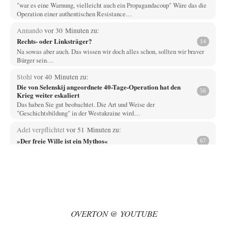
"war es eine Warnung, vielleicht auch ein Propagandacoup" Wäre das die
Operation einer authentischen Resistance…
Annando
vor 30 Minuten zu:
Rechts- oder Linksträger?
14
Na sowas aber auch. Das wissen wir doch alles schon, sollten wir braver
Bürger sein…
Stohl
vor 40 Minuten zu:
Die von Selenskij angeordnete 40-Tage-Operation hat den
56
Krieg weiter eskaliert
Das haben Sie gut beobachtet. Die Art und Weise der
"Geschichtsbildung" in der Westukraine wird…
Adel verpflichtet
vor 51 Minuten zu:
»Der freie Wille ist ein Mythos«
67
Ich bezweifle doch sehr stark, dass das Erdmännchen überhaupt wirklich
linke Ideale beherzigt, das schon…
Rubis
vor 1 Stunde zu:
Russische Blockade des Schwarzen Meeres
29
haben die USA auch Verständnis dafür, wenn sich Mexiko seine Gebiete
auch wieder zurückholt, die…
OVERTON @ YOUTUBE
Wolfgang Wirth
vor 2 Stunden zu: