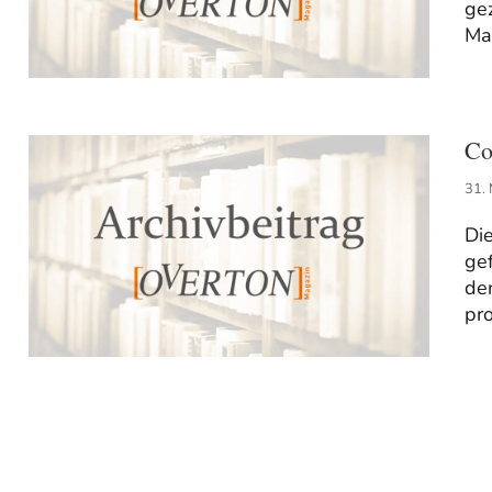
gez
Mas
Co
31.
Di
gef
de
pro