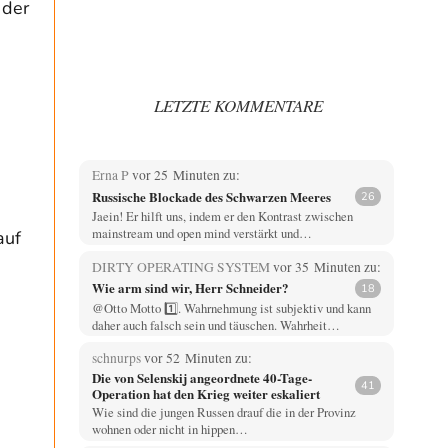
 der
LETZTE KOMMENTARE
Erna P
vor 25 Minuten zu:
Russische Blockade des Schwarzen Meeres
26
Jaein! Er hilft uns, indem er den Kontrast zwischen
mainstream und open mind verstärkt und…
auf
DIRTY OPERATING SYSTEM
vor 35 Minuten zu:
Wie arm sind wir, Herr Schneider?
18
@Otto Motto 1️⃣. Wahrnehmung ist subjektiv und kann
daher auch falsch sein und täuschen. Wahrheit…
schnurps
vor 52 Minuten zu:
Die von Selenskij angeordnete 40-Tage-
41
Operation hat den Krieg weiter eskaliert
Wie sind die jungen Russen drauf die in der Provinz
wohnen oder nicht in hippen…