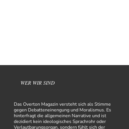
WER WIR SIND
Das Overton Magazin versteht sich als Stimme
gegen Debatteneinengung und Moralismus. Es
hinterfragt die allgemeinen Narrative und ist
dezidiert kein ideologisches Sprachrohr oder
Verlautbarungsorgan, sondern fühlt sich der