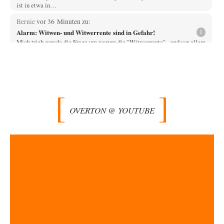
ist in etwa in…
Bernie
vor 36 Minuten zu:
Alarm: Witwen- und Witwerrente sind in Gefahr!
1
Mich trieb gerade die Frage um warum die "Witwenrente" - und vor allem
wann -…
Ralf Streck
vor 44 Minuten zu:
Statt Dunkelflaute eher Hitze-Blackout wegen
77
Kühlwassermangel für Atomkraft
Und was sehe ich da fur August? Wind on shore max = 200 MW zum…
OVERTON @ YOUTUBE
signorRossiSuchtDasGlück
vor 1 Stunde zu:
Territoriale Neuordnung der Ukraine?
39
Gemini liegt da falsch. Wenn man Grok die gleiche Frage stellt wird dies
geantwortet: Michael…
Padenom
vor 2 Stunden zu:
Wien, die heißeste Stadt
39
Oh mein Gott! Wir haben Sommer mit einer ganz besonders ausgeprägten
Wärmephase, so wie es…
Bernie
vor 4 Stunden zu:
CSD-Anschlag: Amri 2.0?
14
Als Ergänzung noch was: Die üblichen Betroffenen melden sich auch zu