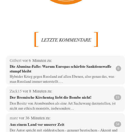
LETZTE KOMMENTARE
Gilbert
vor 6 Minuten zu:
Die Alumina-Falle: Warum Europas schärfste Sanktionswaffe
6
stumpf bleibt
Hybrider Krieg gegen Russland auf allen Ebenen, also genau das, was
man Russland immer unterstellt.…
Zack15
vor 8 Minuten zu:
Der Bremische Kirchentag liebt die Bombe nicht!
15
Den Besitz von Atombomben als eine Art Sachzwang darzustellen, ist
nicht nur ethisch monströs, insbesondere…
mare
vor 36 Minuten zu:
Aus einem Land vor unserer Zeit
34
Der Autor spricht mit süddeutschem - genauer bayrischem - Akzent und