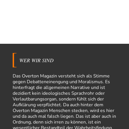
Der Deep-State braucht Feinde wie ein Fisch das Wasser. Und nichts
erschafft bessere Feinde als…
Ferdinand Wohlgewiehert
vor 13 Stunden zu:
Wie arm sind wir, Herr Schneider?
21
"Art. 20,1 GG: „Die Bundesrepublik Deutschland ist ein demokratischer
und sozialer Bundesstaat.“ Art. 14,2 GG:…
Zack15
vor 13 Stunden zu:
Die Westbank in New York
5
Noch so einer, der viel schwatzt, wenn der Tag lang ist. Etwa die Frage
nach…
WER WIR SIND
Rubis
vor 15 Stunden zu:
Die von Selenskij angeordnete 40-Tage-Operation hat den
Das Overton Magazin versteht sich als Stimme
65
Krieg weiter eskaliert
gegen Debatteneinengung und Moralismus. Es
Hallo venice im Link unten gibt es einen Screenshot vielleicht ist es der
hinterfragt die allgemeinen Narrative und ist
Besagte.....
dezidiert kein ideologisches Sprachrohr oder
Peter Müller
vor 19 Stunden zu:
Verlautbarungsorgan, sondern fühlt sich der
Der Krieg aus dem Baumarkt: Wie billige Drohnen die
Aufklärung verpflichtet. Da auch hinter dem
1
Militärmacht verändern
Overton Magazin Menschen stecken, wird es hier
Warum werden wichtigere Fragen nicht gestellt? Auch die KI könnte mir
und da auch mal falsch liegen. Das ist aber auch in
nur sagen, was die…
Ordnung, denn sich irren zu können, ist ein
wesentlicher Bestandteil der Wahrheitsfindung.
Claire Grube
vor 19 Stunden zu: