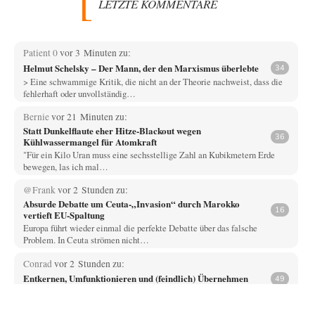
LETZTE KOMMENTARE
Patient 0
vor 3 Minuten zu:
Helmut Schelsky – Der Mann, der den Marxismus überlebte
34
> Eine schwammige Kritik, die nicht an der Theorie nachweist, dass die
fehlerhaft oder unvollständig…
Bernie
vor 21 Minuten zu:
Statt Dunkelflaute eher Hitze-Blackout wegen
36
Kühlwassermangel für Atomkraft
"Für ein Kilo Uran muss eine sechsstellige Zahl an Kubikmetern Erde
bewegen, las ich mal…
@Frank
vor 2 Stunden zu:
Absurde Debatte um Ceuta-„Invasion“ durch Marokko
16
vertieft EU-Spaltung
Europa führt wieder einmal die perfekte Debatte über das falsche
Problem. In Ceuta strömen nicht…
Conrad
vor 2 Stunden zu:
Entkernen, Umfunktionieren und (feindlich) Übernehmen
49
Die NATO-Manöver gibt es noch. Mehr, als, zuvor, größere, nur eben jetzt
ein paar tausend…