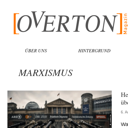
Zum
Inhalt
springen
ÜBER UNS
HINTERGRUND
MARXISMUS
He
üb
6. A
War