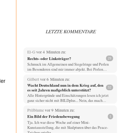
LETZTE KOMMENTARE
El-G
vor 4 Minuten zu:
Rechts- oder Linksträger?
29
Schmuck im Allgemeinen und Siegelringe und Perlen
im Besonderen sind mir immer abjekt. Bei Perlen…
Gilbert
vor 6 Minuten zu:
ler
Wacht Deutschland nun in dem Krieg auf, den
32
es seit Jahren maßgeblich unterstützt?
Alle Hintergründe und Einschätzungen lesen ich jetzt
ganz sicher nicht mit BILDplus... Nein, das mach…
Prilblume
vor 9 Minuten zu:
Ein Bild der Friedensbewegung
1
Tja. Ich war diese Woche auf einer Mini-
Kunstausstellung, die mit Skulpturen über das Peace-
Zeichen spielte.…