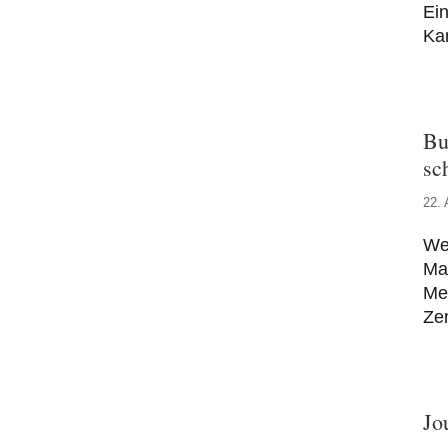
Ei
Ka
Bu
sc
22. 
We
Mar
Men
Ze
Jo