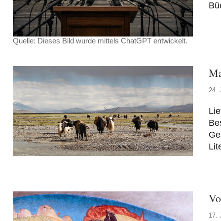
Büc
Quelle: Dieses Bild wurde mittels ChatGPT entwickelt.
Ma
24. 
Lie
Bes
Ges
Lit
Vo
17. 