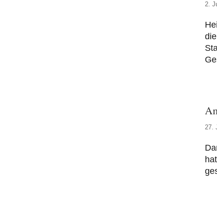
2. J
Hei
die
Sta
Ge
Am
27. 
Da
hat
ges