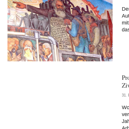
Der
Au
mit
das
Pr
Ziv
31.
Wo 
ver
Jah
Arb