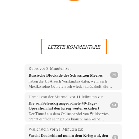
LETZTE KOMMENTARE
Rubis
vor 8 Minuten zu:
Russische Blockade des Schwarzen Meeres
29
haben die USA auch Verständnis dafür, wenn sich
Mexiko seine Gebiete auch wieder zurückholt, die…
Urmel von der Murmel
vor 11 Minuten zu:
Die von Selenskij angeordnete 40-Tage-
54
Operation hat den Krieg weiter eskaliert
Der Tinnef aus dem Onlinehandel von Wildberries
brennt einfach sehr gut, da braucht man keine…
Wallenstein
vor 21 Minuten zu:
Wacht Deutschland nun in dem Krieg auf, den
5