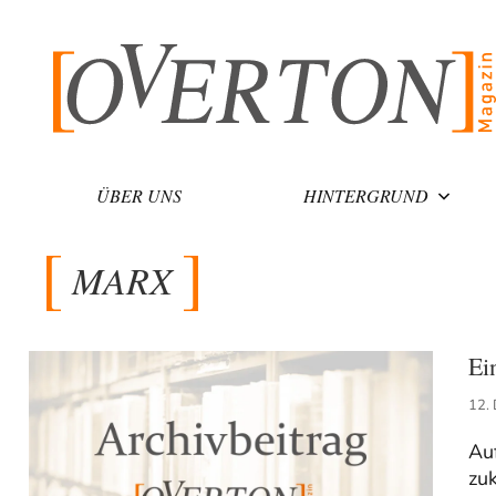
Zum
Inhalt
springen
ÜBER UNS
HINTERGRUND
MARX
Ei
12.
Au
zuk