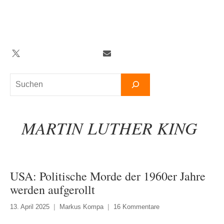
Zum
Inhalt
springen
Twitter
Facebook
YouTube
Telegram
Newsletter
Suchen
MARTIN LUTHER KING
USA: Politische Morde der 1960er Jahre
werden aufgerollt
13. April 2025
Markus Kompa
16 Kommentare