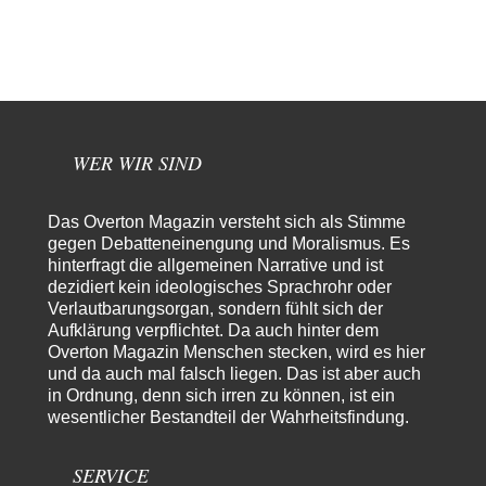
nicht. Auf Anhieb…
Waltraudt
vor 7 Stunden zu:
Morgen kommt der Russe, wir müssen alle sterben!
7
Danke für den Text, Russischer Hacker. Gut zusammengefasst. @Dirty
Natürlich, Propaganda gibt es überall. Propaganda…
Trilex
vor 8 Stunden zu:
WER WIR SIND
Ein Bild der Friedensbewegung
16
Sicher, das Innere bricht sich Bann. Gemeint ist damit stets eine
Interaktion. Wir waren zu…
Das Overton Magazin versteht sich als Stimme
PaulKehl
vor 12 Stunden zu:
gegen Debatteneinengung und Moralismus. Es
Wacht Deutschland nun in dem Krieg auf, den es seit Jahren
hinterfragt die allgemeinen Narrative und ist
74
maßgeblich unterstützt?
dezidiert kein ideologisches Sprachrohr oder
Ich tippe auf die Ukros. Für solche James Bond-Aktionen ist der VS zu
Verlautbarungsorgan, sondern fühlt sich der
tappsig. Bei…
Aufklärung verpflichtet. Da auch hinter dem
Overton Magazin Menschen stecken, wird es hier
sylvain
vor 21 Stunden zu:
und da auch mal falsch liegen. Das ist aber auch
Rechts- oder Linksträger?
41
in Ordnung, denn sich irren zu können, ist ein
Danke für den Link. Ich vertraue ja der Wissenschaft, wissen Sie? Und da
wesentlicher Bestandteil der Wahrheitsfindung.
ist es…
Theo Noestonto
vor 23 Stunden zu:
SERVICE
Die Westbank in New York
6