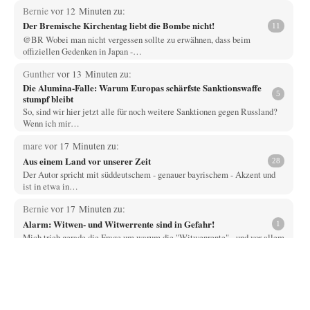
Bernie
vor 12 Minuten zu:
Der Bremische Kirchentag liebt die Bombe nicht!
11
@BR Wobei man nicht vergessen sollte zu erwähnen, dass beim
offiziellen Gedenken in Japan -…
Gunther
vor 13 Minuten zu:
Die Alumina-Falle: Warum Europas schärfste Sanktionswaffe
5
stumpf bleibt
So, sind wir hier jetzt alle für noch weitere Sanktionen gegen Russland?
Wenn ich mir…
mare
vor 17 Minuten zu:
Aus einem Land vor unserer Zeit
28
Der Autor spricht mit süddeutschem - genauer bayrischem - Akzent und
ist in etwa in…
Bernie
vor 17 Minuten zu:
Alarm: Witwen- und Witwerrente sind in Gefahr!
1
Mich trieb gerade die Frage um warum die "Witwenrente" - und vor allem
wann -…
Ralf Streck
vor 25 Minuten zu:
Statt Dunkelflaute eher Hitze-Blackout wegen
77
Kühlwassermangel für Atomkraft
Und was sehe ich da fur August? Wind on shore max = 200 MW zum…