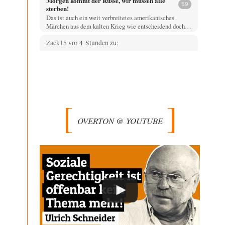
Morgen kommt der Russe, wir müssen alle
59
sterben!
Das ist auch ein weit verbreitetes amerikanisches
Märchen aus dem kalten Krieg wie entscheidend doch…
Zack15
vor 4 Stunden zu:
Entkernen, Umfunktionieren und (feindlich)
44
Übernehmen
Wer '89 euphorisch reagierte, war reichlich naiv. Mir hat
der damalige westliche Triumphalismus eher
schlaflose…
Zack15
vor 5 Stunden zu:
Leihmutterschaft als Zweig des
33
OVERTON @ YOUTUBE
Transhumanismus
Spahn ist an seiner offensichtlichen kognitiven
Dissonanz gescheitert, und weil Viele in seiner Partei
auf…
Ferdinand Wohlgewiehert
vor 6 Stunden zu:
Junglöwen des Kalifats
1
Meine Herrschaften nicht ein einziger Kommentar ????
Ich bin allerallerschwerstens enttäuscht. !!!!!
Alfred Nonym
vor 7 Stunden zu:
Urteil des Bundesverwaltungsgerichts zur
28