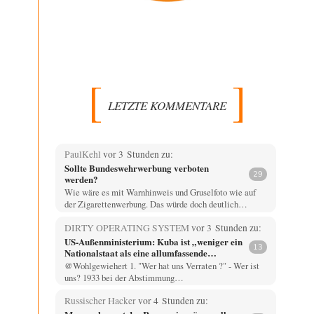
LETZTE KOMMENTARE
PaulKehl
vor 3 Stunden zu:
Sollte Bundeswehrwerbung verboten
29
werden?
Wie wäre es mit Warnhinweis und Gruselfoto wie auf
der Zigarettenwerbung. Das würde doch deutlich…
DIRTY OPERATING SYSTEM
vor 3 Stunden zu:
US-Außenministerium: Kuba ist „weniger ein
13
Nationalstaat als eine allumfassende
Geheimdienst- und Subversionsoperation
@Wohlgewiehert 1. "Wer hat uns Verraten ?" - Wer ist
uns? 1933 bei der Abstimmung…
Russischer Hacker
vor 4 Stunden zu: