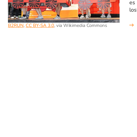
es 
los
B2RUN
,
CC BY-SA 3.0
, via Wikimedia Commons