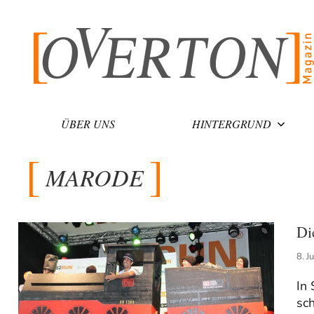
Zum
Inhalt
springen
ÜBER UNS
HINTERGRUND
MARODE
Di
8. J
In
sch