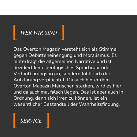
Schulterklopferblog. Wer wie Herr Erdmann…
kwf
vor 7 Stunden zu:
Wie arm sind wir, Herr Schneider?
20
"Der Wertewesten hätte ihn verhindern können." Da liegen Sie falsch.
Und warum? Erstens, weil der…
WER WIR SIND
Platons Sokrates
vor 8 Stunden zu:
Die Revolution, die nie scheiterte
22
Das Overton Magazin versteht sich als Stimme
Es gibt 3 Arten von Freiheit: die geistige ,die seelische und die physische.
gegen Debatteneinengung und Moralismus. Es
Man darf…
hinterfragt die allgemeinen Narrative und ist
dezidiert kein ideologisches Sprachrohr oder
Erzengelin
vor 9 Stunden zu:
Verlautbarungsorgan, sondern fühlt sich der
Leihmutterschaft als Zweig des Transhumanismus
35
Aufklärung verpflichtet. Da auch hinter dem
es ist zum verzweifeln. so widerlich. ekelhaft, grausam. wahrscheinlich
Overton Magazin Menschen stecken, wird es hier
hat das alles keinen zweck mehr,…
und da auch mal falsch liegen. Das ist aber auch in
emil
vor 10 Stunden zu:
Ordnung, denn sich irren zu können, ist ein
From Field to Glass – Bio hochprozentig
7
wesentlicher Bestandteil der Wahrheitsfindung.
Zum Nordsee-Whisky geht auch prima ein Matjesbrötchen, ich hab's für
euch getestet. Beim Etikett ist…
SERVICE
emil
vor 13 Stunden zu:
Absurde Debatte um Ceuta-„Invasion“ durch Marokko
26
vertieft EU-Spaltung