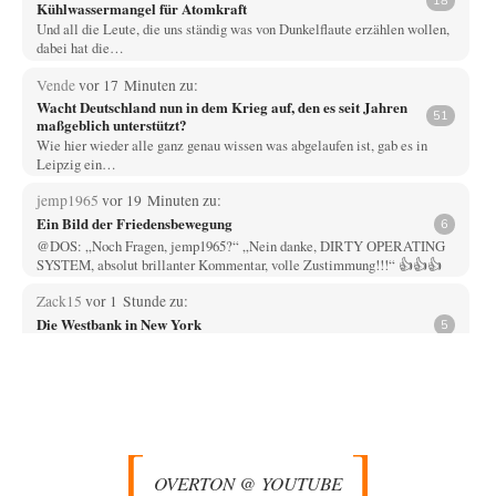
18
Kühlwassermangel für Atomkraft
Und all die Leute, die uns ständig was von Dunkelflaute erzählen wollen,
dabei hat die…
Vende
vor 17 Minuten zu:
Wacht Deutschland nun in dem Krieg auf, den es seit Jahren
51
maßgeblich unterstützt?
Wie hier wieder alle ganz genau wissen was abgelaufen ist, gab es in
Leipzig ein…
jemp1965
vor 19 Minuten zu:
Ein Bild der Friedensbewegung
6
@DOS: „Noch Fragen, jemp1965?“ „Nein danke, DIRTY OPERATING
SYSTEM, absolut brillanter Kommentar, volle Zustimmung!!!“ 👍👍👍
Zack15
vor 1 Stunde zu:
Die Westbank in New York
5
Noch so einer, der viel schwatzt, wenn der Tag lang ist. Etwa die Frage
nach…
Artur_C
vor 2 Stunden zu:
Rechts- oder Linksträger?
37
Aber traut euch, mit einer Latzhose rumzulaufen. Machen sie nicht. Zu
geringes Aggressionspotential.
OVERTON @ YOUTUBE