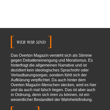
Der Anschlag auf eine Lebenslüge
3
@Thomas Danke für den hilfreichen Hinweis ;-) Ob Hamed Abdel-Samad
seine Thesen von Ex-US-Präsident Bush…
Ute Plass
vor 15 Stunden zu:
Urteil des Bundesverwaltungsgerichts zur ewigen
34
Geheimhaltung
Gaby Weber stellt fest : "So ist das in der Bundesrepublik: von
Transparenz, Rechtstaatlichkeit und…
WER WIR SIND
El-G
vor 15 Stunden zu:
US-Außenministerium: Kuba ist „weniger ein Nationalstaat
32
als eine allumfassende Geheimdienst- und
Das Overton Magazin versteht sich als Stimme
Subversionsoperation
Gut, dass Sie »Schande« geschrieben haben und nicht „Scheitern“, denn
gegen Debatteneinengung und Moralismus. Es
das war und ist es…
hinterfragt die allgemeinen Narrative und ist
dezidiert kein ideologisches Sprachrohr oder
Modulation
vor 15 Stunden zu:
Verlautbarungsorgan, sondern fühlt sich der
From Field to Glass – Bio hochprozentig
6
Aufklärung verpflichtet. Da auch hinter dem
statt Kaffeefahrten in die Lüneburger Heide bald Einschiffungen ab
Ostende zur Abfüllung mit Whiksy samt…
Overton Magazin Menschen stecken, wird es hier
und da auch mal falsch liegen. Das ist aber auch
Stefan M
vor 17 Stunden zu:
in Ordnung, denn sich irren zu können, ist ein
Masseninvasion von Ceuta: Ein organisierter Angriff
2
wesentlicher Bestandteil der Wahrheitsfindung.
Ja ja, das ist der Fluch der schönen neuen Smartphone-Zeit. Einer ruft und
Zehntausende dackeln…