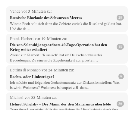
Vende
vor 3 Minuten zu:
Russische Blockade des Schwarzen Meeres
28
Winnie Pooh holt sich dann die Gebiete zurück die Russland geklaut hat.
Und die da…
Frank Herbert
vor 19 Minuten zu:
Die von Selenskij angeordnete 40-Tage-Operation hat den
45
Krieg weiter eskaliert
Zuerst zur Klarheit: "Russisch" hat im Deutschen zweierlei
Bedeutungen. Zu einem die Zugehörigkeit zur grössten…
Bettina di Monaco
vor 24 Minuten zu:
Rechts- oder Linksträger?
6
Ich möchte mal folgenden Gedankenansatz zur Diskussion stellen: Was
bewirkt Wokeness? Wokeness behauptet z.B. dass…
Michael
vor 55 Minuten zu:
Helmut Schelsky – Der Mann, der den Marxismus überlebte
30
Trotz ihrer Lautstärke, fällt die intellektuelle Mittelschicht durch ihre
Machtlosigkeit auf. Viel Theater, wenig Einfluss.
epikur
vor 59 Minuten zu:
»Der freie Wille ist ein Mythos«
71