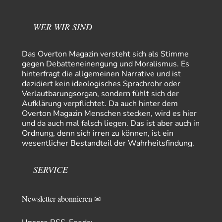
67
Krieg weiter eskaliert
Natürlich ist Russland scheinbar zögerlich, inkonsequent, reagiert immer
nur . Aber es ist vielleicht, wie…
WER WIR SIND
Patient 0
vor 8 Stunden zu:
Helmut Schelsky – Der Mann, der den Marxismus überlebte
34
Das Overton Magazin versteht sich als Stimme
> Eine schwammige Kritik, die nicht an der Theorie nachweist, dass die
gegen Debatteneinengung und Moralismus. Es
fehlerhaft oder unvollständig…
hinterfragt die allgemeinen Narrative und ist
dezidiert kein ideologisches Sprachrohr oder
Conrad
vor 10 Stunden zu:
Verlautbarungsorgan, sondern fühlt sich der
Entkernen, Umfunktionieren und (feindlich) Übernehmen
13
Aufklärung verpflichtet. Da auch hinter dem
Die NATO-Manöver gibt es noch. Mehr, als, zuvor, größere, nur eben jetzt
Overton Magazin Menschen stecken, wird es hier
ein paar tausend…
und da auch mal falsch liegen. Das ist aber auch in
Torsten
vor 21 Stunden zu:
Ordnung, denn sich irren zu können, ist ein
Urteil des Bundesverwaltungsgerichts zur ewigen
wesentlicher Bestandteil der Wahrheitsfindung.
16
Geheimhaltung
Der Deep-State braucht Feinde wie ein Fisch das Wasser. Und nichts
erschafft bessere Feinde als…
SERVICE
Ferdinand Wohlgewiehert
vor 21 Stunden zu:
Wie arm sind wir, Herr Schneider?
21
Newsletter abonnieren ✉
"Art. 20,1 GG: „Die Bundesrepublik Deutschland ist ein demokratischer
und sozialer Bundesstaat.“ Art. 14,2 GG:…