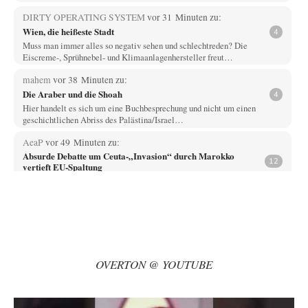
DIRTY OPERATING SYSTEM
vor 31 Minuten zu:
Wien, die heißeste Stadt
4
Muss man immer alles so negativ sehen und schlechtreden? Die
Eiscreme-, Sprühnebel- und Klimaanlagenhersteller freut…
mahem
vor 38 Minuten zu:
Die Araber und die Shoah
4
Hier handelt es sich um eine Buchbesprechung und nicht um einen
geschichtlichen Abriss des Palästina/Israel…
AeaP
vor 49 Minuten zu:
Absurde Debatte um Ceuta-„Invasion“ durch Marokko
12
vertieft EU-Spaltung
Jetzt versuchen "interessierte Kreise" Georg Restle fertigzumachen, der
in der Ceuta-Angelegenheit von einem "US-israelisch-marokkanischen
Bündnis"…
Adel verpflichtet
vor 1 Stunde zu:
CSD-Anschlag: Amri 2.0?
3
Wir werden doch wie immer auch hier nur verarscht und wer glaubt das
OVERTON @ YOUTUBE
ein SWAT-Team…
Adel verpflichtet
vor 2 Stunden zu:
Die Macht der KI-Besitzer
11