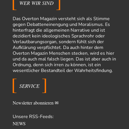
WER WIR SIND
Adel verpflichtet
vor 8 Stunden zu:
»Der freie Wille ist ein Mythos«
70
Vielen Dank, hatte ich nicht auf dem Schirm, weil ich ihn nicht mehr
Das Overton Magazin versteht sich als Stimme
lese. Beweist…
gegen Debatteneinengung und Moralismus. Es
hinterfragt die allgemeinen Narrative und ist
garno
vor 10 Stunden zu:
dezidiert kein ideologisches Sprachrohr oder
Absurde Debatte um Ceuta-„Invasion“ durch Marokko
28
Verlautbarungsorgan, sondern fühlt sich der
vertieft EU-Spaltung
Aufklärung verpflichtet. Da auch hinter dem
Gratuliere, du hast erkannt wer hier der Bösewicht ist. Dann kann es ja
Overton Magazin Menschen stecken, wird es hier
gar nicht…
und da auch mal falsch liegen. Das ist aber auch in
Schattenland
vor 11 Stunden zu:
Ordnung, denn sich irren zu können, ist ein
Unkabarettistische Anstalten
1
wesentlicher Bestandteil der Wahrheitsfindung.
Dem schließe ich mich 100 pro an - das deutsche politische Kabarett ist
tot (Lisa…
SERVICE
YaSa
vor 12 Stunden zu:
Dissonanzen
1
Kleine Korrektur: Anders als Moshe Zuckermann schildet gab es in den
Newsletter abonnieren ✉
1960er und 1970er Jahren…
Wolfgang Wirth
vor 13 Stunden zu:
Unsere RSS-Feeds:
Entkernen, Umfunktionieren und (feindlich) Übernehmen
48
NEWS
@Froschhaut Vielen Dank für Ihre freundlichen Worte. Ich nehme an,