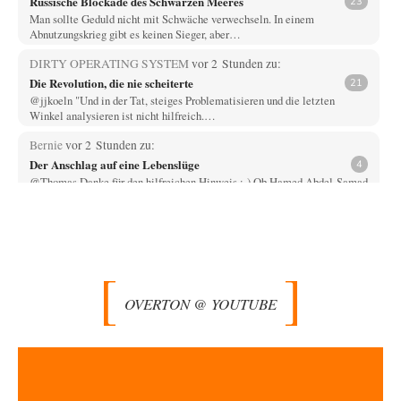
Russische Blockade des Schwarzen Meeres
23
Man sollte Geduld nicht mit Schwäche verwechseln. In einem
Abnutzungskrieg gibt es keinen Sieger, aber…
DIRTY OPERATING SYSTEM
vor 2 Stunden zu:
Die Revolution, die nie scheiterte
21
@jjkoeln "Und in der Tat, steiges Problematisieren und die letzten
Winkel analysieren ist nicht hilfreich.…
Bernie
vor 2 Stunden zu:
Der Anschlag auf eine Lebenslüge
4
@Thomas Danke für den hilfreichen Hinweis ;-) Ob Hamed Abdel-Samad
seine Thesen von Ex-US-Präsident Bush…
Klau-Die
vor 3 Stunden zu:
Helmut Schelsky – Der Mann, der den Marxismus überlebte
27
Er fragte, wem Fabriken gehören. Die Gegenwart zwingt zu einer anderen
Frage: Wer besitzt die…
OVERTON @ YOUTUBE
DIRTY OPERATING SYSTEM
vor 3 Stunden zu:
Morgen kommt der Russe, wir müssen alle sterben!
62
@Russischer Hacker Selbstverständlich gibt es auch in Russland
Propaganda. Das würde ich nicht bestreiten wollen.…
Otto Motto
vor 4 Stunden zu: