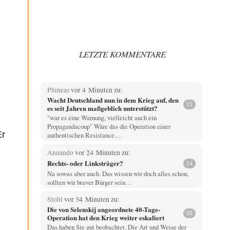
LETZTE KOMMENTARE
Phineas
vor 4 Minuten zu:
Wacht Deutschland nun in dem Krieg auf, den
11
es seit Jahren maßgeblich unterstützt?
"war es eine Warnung, vielleicht auch ein
Propagandacoup" Wäre das die Operation einer
Er
authentischen Resistance…
Annando
vor 24 Minuten zu:
Rechts- oder Linksträger?
14
Na sowas aber auch. Das wissen wir doch alles schon,
sollten wir braver Bürger sein…
Stohl
vor 34 Minuten zu:
Die von Selenskij angeordnete 40-Tage-
56
Operation hat den Krieg weiter eskaliert
Das haben Sie gut beobachtet. Die Art und Weise der