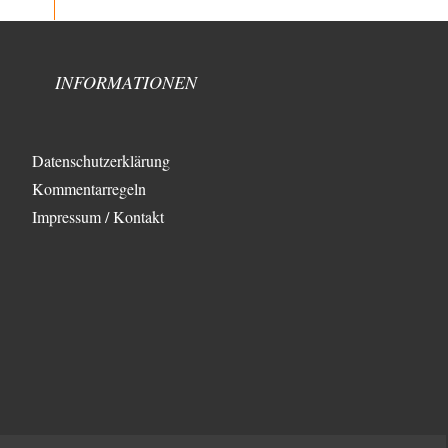
Wie arm sind wir, Herr Schneider?
19
@AeaP Vor der "Wende" 1989/90 gab es im
Wertewesten schon eine Wende, die "geistig-moralische
Wende"…
INFORMATIONEN
emil
vor 5 Stunden zu:
Absurde Debatte um Ceuta-„Invasion“ durch
29
Marokko vertieft EU-Spaltung
China sagt jetzt auch etwas: Interessant ist vor allem
Datenschutzerklärung
die offizielle Anerkennung der USA, das…
Kommentarregeln
overton4cm
vor 13 Stunden zu:
Impressum / Kontakt
Morgen kommt der Russe, wir müssen alle
43
sterben!
Kurz gesagt: der Autor dieses Kommentars weiß es ganz
genau. Er hat die Deutungshoheit. In…
DIRTY OPERATING SYSTEM
vor 15 Stunden zu:
Die Revolution, die nie scheiterte
21
@jjkoeln "Und in der Tat, steiges Problematisieren und
die letzten Winkel analysieren ist nicht hilfreich.…
Bernie
vor 15 Stunden zu:
Der Anschlag auf eine Lebenslüge
3
@Thomas Danke für den hilfreichen Hinweis ;-) Ob