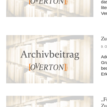
das
lit
Ver
Zu
9. O
Ado
Gru
bed
Erk
„F
Zu