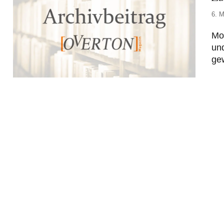
6. M
Mo
und
ge