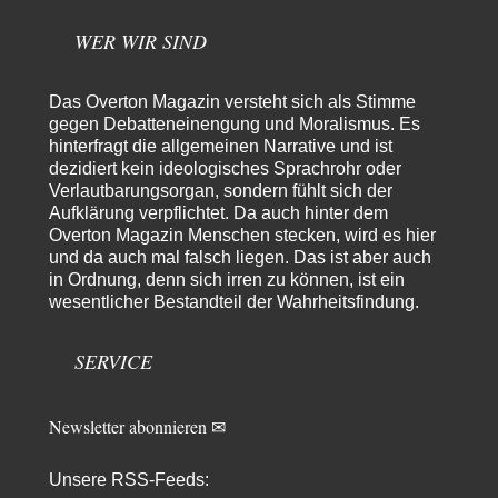
@Froschhaut Vielen Dank für Ihre freundlichen Worte. Ich nehme an,
dass ich dass stellvertretend auch…
WER WIR SIND
Götz
vor 6 Stunden zu:
From Field to Glass – Bio hochprozentig
5
Das Overton Magazin versteht sich als Stimme
Jetzt gib hier mal nicht den Beckmesser. Die meinen das doch gar nicht
so -…
gegen Debatteneinengung und Moralismus. Es
hinterfragt die allgemeinen Narrative und ist
Frank Herbert
vor 6 Stunden zu:
dezidiert kein ideologisches Sprachrohr oder
Urteil des Bundesverwaltungsgerichts zur ewigen
Verlautbarungsorgan, sondern fühlt sich der
33
Geheimhaltung
Aufklärung verpflichtet. Da auch hinter dem
Es gab überhaupt KEINE Entnazifizierung der Deutschen Justiz nach
Overton Magazin Menschen stecken, wird es hier
Kriegsende! Und es hätte auch keine…
und da auch mal falsch liegen. Das ist aber auch
ratzefatz
vor 7 Stunden zu:
in Ordnung, denn sich irren zu können, ist ein
Klimalüge und Klimadiktatur?
wesentlicher Bestandteil der Wahrheitsfindung.
57
Es gibt genau zwei Faktoren, die für unser Klima (eigentlich: die Klimata
der verschiedenen Klimazonen)…
SERVICE
arth_
vor 8 Stunden zu:
Sollte Bundeswehrwerbung verboten werden?
33
Nr. 6 halte ich für thematisch verfehlt. Unabhängig davon wie man zu
Newsletter abonnieren ✉
Saudibarbarien oder der…
W. Heines
vor 8 Stunden zu:
Unsere RSS-Feeds: