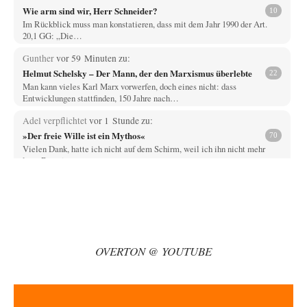
Wie arm sind wir, Herr Schneider?
10
Im Rückblick muss man konstatieren, dass mit dem Jahr 1990 der Art.
20,1 GG: „Die…
Gunther
vor 59 Minuten zu:
Helmut Schelsky – Der Mann, der den Marxismus überlebte
22
Man kann vieles Karl Marx vorwerfen, doch eines nicht: dass
Entwicklungen stattfinden, 150 Jahre nach…
Adel verpflichtet
vor 1 Stunde zu:
»Der freie Wille ist ein Mythos«
70
Vielen Dank, hatte ich nicht auf dem Schirm, weil ich ihn nicht mehr
lese. Beweist…
Wallenstein
vor 3 Stunden zu:
Die Revolution, die nie scheiterte
19
NeeNee, Kampfflugzeuge können schon deshalb nicht negativ auf
Klimabilanzen einwirken, weil das "Pariser Klimaschutzabkommen"
Emissionen…
OVERTON @ YOUTUBE
Wallenstein
vor 3 Stunden zu:
US-Außenministerium: Kuba ist „weniger ein Nationalstaat
31
als eine allumfassende Geheimdienst- und
Subversionsoperation
Das ist richtig, der Plan war noch aus der Eisenhower-Zeit! Nun hat
Kennedy am Anfang…