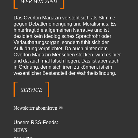
WER WIR SIND
Theo Noestonto
vor 12 Stunden zu:
Russische Blockade des Schwarzen Meeres
36
Das Overton Magazin versteht sich als Stimme
"Ohne tragfähige Argumentation wirds wohl eher nix mit dem
gegen Debatteneinengung und Moralismus. Es
„mainstraem näherbringen“…" Natürlich nicht! Da haben…
hinterfragt die allgemeinen Narrative und ist
dezidiert kein ideologisches Sprachrohr oder
Grottenolm
vor 13 Stunden zu:
Verlautbarungsorgan, sondern fühlt sich der
Die von Selenskij angeordnete 40-Tage-Operation hat den
67
Aufklärung verpflichtet. Da auch hinter dem
Krieg weiter eskaliert
Natürlich ist Russland scheinbar zögerlich, inkonsequent, reagiert immer
Overton Magazin Menschen stecken, wird es hier
nur . Aber es ist vielleicht, wie…
und da auch mal falsch liegen. Das ist aber auch
in Ordnung, denn sich irren zu können, ist ein
Patient 0
vor 19 Stunden zu:
wesentlicher Bestandteil der Wahrheitsfindung.
Helmut Schelsky – Der Mann, der den Marxismus überlebte
34
> Eine schwammige Kritik, die nicht an der Theorie nachweist, dass die
fehlerhaft oder unvollständig…
SERVICE
Conrad
vor 21 Stunden zu:
Entkernen, Umfunktionieren und (feindlich) Übernehmen
3
Newsletter abonnieren ✉
Die NATO-Manöver gibt es noch. Mehr, als, zuvor, größere, nur eben jetzt
ein paar tausend…
Unsere RSS-Feeds:
Torsten
vor 1 Tag zu:
NEWS
Urteil des Bundesverwaltungsgerichts zur ewigen
7
Geheimhaltung