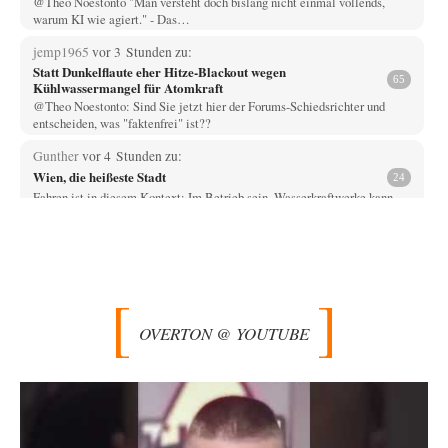
@Theo Noestonto "Man versteht doch bislang nicht einmal vollends,
warum KI wie agiert." - Das…
jemp1965
vor 3 Stunden zu:
Statt Dunkelflaute eher Hitze-Blackout wegen
65
Kühlwassermangel für Atomkraft
@Theo Noestonto: Sind Sie jetzt hier der Forums-Schiedsrichter und
entscheiden, was "faktenfrei" ist??
Gunther
vor 4 Stunden zu:
Wien, die heißeste Stadt
24
Fahren ist in diesem Kontext: Im Betrieb sein. Wasserkraftwerke kann
man am einfachsten ein- und…
Muaheheehe
vor 6 Stunden zu:
CSD-Anschlag: Amri 2.0?
8
Auf sowas wie mit dem Perso kommen nur Deutsche Schreibtischtäter ...
Als ob ein Amri…
OVERTON @ YOUTUBE
drummy-b
vor 6 Stunden zu:
Die Araber und die Shoah
6
Ihr Kommentar ist ja just genau so einseitig, wie Sie es Zuckermann hier
andichten wollen:…
Here read this
vor 6 Stunden zu: