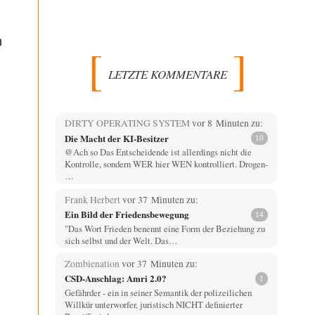
m
LETZTE KOMMENTARE
DIRTY OPERATING SYSTEM
vor 8 Minuten zu:
Die Macht der KI-Besitzer
10
@Ach so Das Entscheidende ist allerdings nicht die
Kontrolle, sondern WER hier WEN kontrolliert. Drogen-
…
Frank Herbert
vor 37 Minuten zu:
Ein Bild der Friedensbewegung
14
"Das Wort Frieden benennt eine Form der Beziehung zu
sich selbst und der Welt. Das…
Zombienation
vor 37 Minuten zu:
CSD-Anschlag: Amri 2.0?
1
Gefährder - ein in seiner Semantik der polizeilichen
Willkür unterworfer, juristisch NICHT definierter