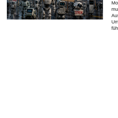
Mod
mus
Au
Um
füh