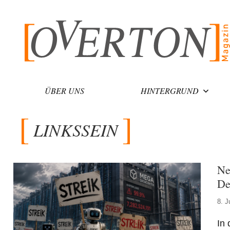
Zum
Inhalt
springen
ÜBER UNS
HINTERGRUND
LINKSSEIN
Ne
De
8. J
In 