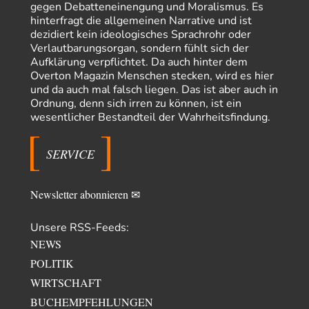
"Art. 20,1 GG: „Die Bundesrepublik Deutschland ist ein demokratischer
gegen Debatteneinengung und Moralismus. Es
und sozialer Bundesstaat.“ Art. 14,2 GG:…
hinterfragt die allgemeinen Narrative und ist
dezidiert kein ideologisches Sprachrohr oder
Zack15
vor 17 Stunden zu:
Verlautbarungsorgan, sondern fühlt sich der
Die Westbank in New York
5
Aufklärung verpflichtet. Da auch hinter dem
Noch so einer, der viel schwatzt, wenn der Tag lang ist. Etwa die Frage
Overton Magazin Menschen stecken, wird es hier
nach…
und da auch mal falsch liegen. Das ist aber auch in
Rubis
vor 19 Stunden zu:
Ordnung, denn sich irren zu können, ist ein
Die von Selenskij angeordnete 40-Tage-Operation hat den
wesentlicher Bestandteil der Wahrheitsfindung.
65
Krieg weiter eskaliert
Hallo venice im Link unten gibt es einen Screenshot vielleicht ist es der
Besagte.....
SERVICE
Peter Müller
vor 22 Stunden zu:
Der Krieg aus dem Baumarkt: Wie billige Drohnen die
1
Newsletter abonnieren ✉
Militärmacht verändern
Warum werden wichtigere Fragen nicht gestellt? Auch die KI könnte mir
nur sagen, was die…
Unsere RSS-Feeds:
Claire Grube
vor 23 Stunden zu:
NEWS
»Der freie Wille ist ein Mythos«
16
POLITIK
Rrrrrrichtig: Kritik am Chef und Du wirst exkludiert. Ein typischer
WIRTSCHAFT
Schulterklopferblog. Wer wie Herr Erdmann…
BUCHEMPFEHLUNGEN
Platons Sokrates
vor 24 Stunden zu: