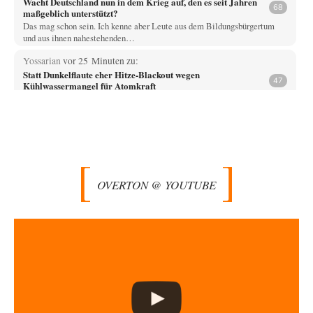
Wacht Deutschland nun in dem Krieg auf, den es seit Jahren
68
maßgeblich unterstützt?
Das mag schon sein. Ich kenne aber Leute aus dem Bildungsbürgertum
und aus ihnen nahestehenden…
Yossarian
vor 25 Minuten zu:
Statt Dunkelflaute eher Hitze-Blackout wegen
47
Kühlwassermangel für Atomkraft
"Der Anstieg des Meeresspiegels wird für bestehende AKWs zudem
längst zum Problem." Nehmen wir mal…
Fahrradheinrich
vor 2 Stunden zu:
Russische Blockade des Schwarzen Meeres
35
Vielen Dank zunächst, Herr Silnizki, für den Text. Zitat: "Sollte der
Seeverkehr mit der Ukraine…
OVERTON @ YOUTUBE
Patient 0
vor 4 Stunden zu:
Helmut Schelsky – Der Mann, der den Marxismus überlebte
34
> Eine schwammige Kritik, die nicht an der Theorie nachweist, dass die
fehlerhaft oder unvollständig…
Wallenstein
vor 4 Stunden zu:
Ein Bild der Friedensbewegung
10
Das kleine Wörterbuch der US-amerikanischen Politik Amerika-- Gods
own Country, nur WIR sind Amerika, der…