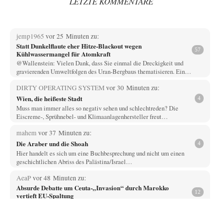
LETZTE KOMMENTARE
jemp1965
vor 25 Minuten zu:
Statt Dunkelflaute eher Hitze-Blackout wegen
57
Kühlwassermangel für Atomkraft
@Wallenstein: Vielen Dank, dass Sie einmal die Dreckigkeit und
gravierenden Umweltfolgen des Uran-Bergbaus thematisieren. Ein…
DIRTY OPERATING SYSTEM
vor 30 Minuten zu:
Wien, die heißeste Stadt
4
Muss man immer alles so negativ sehen und schlechtreden? Die
Eiscreme-, Sprühnebel- und Klimaanlagenhersteller freut…
mahem
vor 37 Minuten zu:
Die Araber und die Shoah
4
Hier handelt es sich um eine Buchbesprechung und nicht um einen
geschichtlichen Abriss des Palästina/Israel…
AeaP
vor 48 Minuten zu:
Absurde Debatte um Ceuta-„Invasion“ durch Marokko
12
vertieft EU-Spaltung
Jetzt versuchen "interessierte Kreise" Georg Restle fertigzumachen, der
in der Ceuta-Angelegenheit von einem "US-israelisch-marokkanischen
Bündnis"…