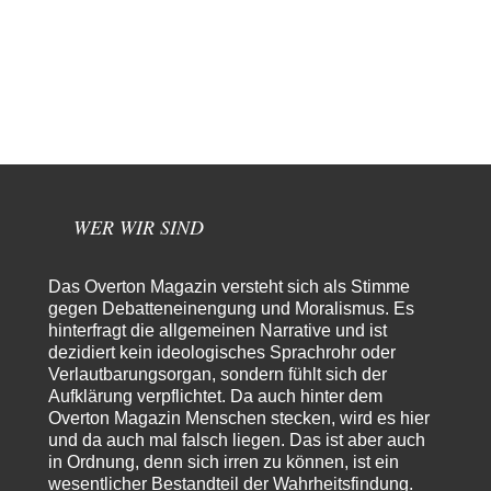
Frieden Lied von Georg Danzer ‧ 1981 Ned nur I hab so a Angst Ned…
Theo Noestonto
vor 2 Stunden zu:
Russische Blockade des Schwarzen Meeres
36
"Ohne tragfähige Argumentation wirds wohl eher nix mit dem
„mainstraem näherbringen“…" Natürlich nicht! Da haben…
Grottenolm
vor 3 Stunden zu:
Die von Selenskij angeordnete 40-Tage-Operation hat den
67
Krieg weiter eskaliert
Natürlich ist Russland scheinbar zögerlich, inkonsequent, reagiert immer
nur . Aber es ist vielleicht, wie…
WER WIR SIND
Patient 0
vor 8 Stunden zu:
Helmut Schelsky – Der Mann, der den Marxismus überlebte
34
Das Overton Magazin versteht sich als Stimme
> Eine schwammige Kritik, die nicht an der Theorie nachweist, dass die
gegen Debatteneinengung und Moralismus. Es
fehlerhaft oder unvollständig…
hinterfragt die allgemeinen Narrative und ist
dezidiert kein ideologisches Sprachrohr oder
Conrad
vor 10 Stunden zu:
Verlautbarungsorgan, sondern fühlt sich der
Entkernen, Umfunktionieren und (feindlich) Übernehmen
13
Aufklärung verpflichtet. Da auch hinter dem
Die NATO-Manöver gibt es noch. Mehr, als, zuvor, größere, nur eben jetzt
ein paar tausend…
Overton Magazin Menschen stecken, wird es hier
und da auch mal falsch liegen. Das ist aber auch
Torsten
vor 21 Stunden zu:
in Ordnung, denn sich irren zu können, ist ein
Urteil des Bundesverwaltungsgerichts zur ewigen
wesentlicher Bestandteil der Wahrheitsfindung.
16