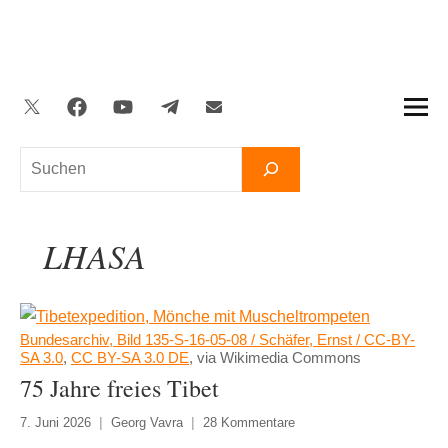
Zum
Inhalt
springen
Twitter
Facebook
YouTube
Telegram
Newsletter
Suchen
LHASA
Bundesarchiv, Bild 135-S-16-05-08 / Schäfer, Ernst / CC-BY-
SA 3.0
,
CC BY-SA 3.0 DE
, via Wikimedia Commons
75 Jahre freies Tibet
7. Juni 2026
Georg Vavra
28 Kommentare