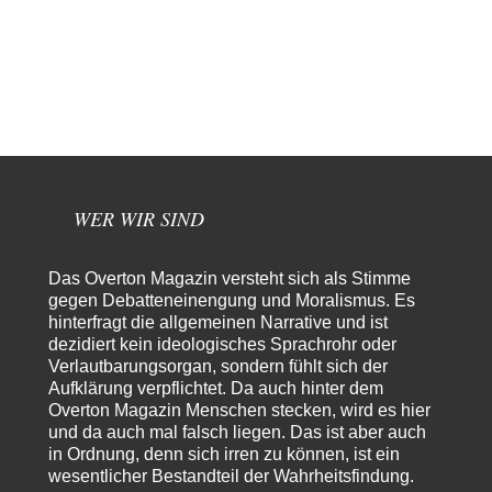
sondern er wird bezahlt…
arth_
vor 3 Stunden zu:
Sollte Bundeswehrwerbung verboten werden?
33
Nr. 6 halte ich für thematisch verfehlt. Unabhängig davon wie man zu
Saudibarbarien oder der…
W. Heines
vor 3 Stunden zu:
Junglöwen des Kalifats
3
Vielen Dank an die Autoren des Artikels dafür, daß sie die Situation einer
Ethnie beleuchten,…
WER WIR SIND
Russischer Hacker
vor 10 Stunden zu:
Morgen kommt der Russe, wir müssen alle sterben!
60
Das Overton Magazin versteht sich als Stimme
Das ist auch ein weit verbreitetes amerikanisches Märchen aus dem
gegen Debatteneinengung und Moralismus. Es
kalten Krieg wie entscheidend doch…
hinterfragt die allgemeinen Narrative und ist
dezidiert kein ideologisches Sprachrohr oder
Zack15
vor 11 Stunden zu:
Verlautbarungsorgan, sondern fühlt sich der
Leihmutterschaft als Zweig des Transhumanismus
34
Aufklärung verpflichtet. Da auch hinter dem
Spahn ist an seiner offensichtlichen kognitiven Dissonanz gescheitert,
Overton Magazin Menschen stecken, wird es hier
und weil Viele in seiner Partei auf…
und da auch mal falsch liegen. Das ist aber auch
PRO1
vor 21 Stunden zu:
in Ordnung, denn sich irren zu können, ist ein
Synthese und Konkurrenz
wesentlicher Bestandteil der Wahrheitsfindung.
1