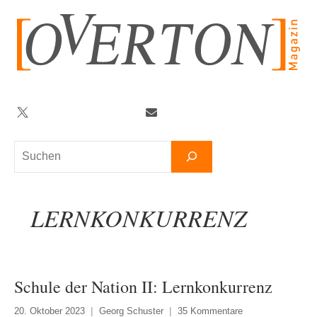
Zum
Inhalt
springen
Twitter
Facebook
YouTube
Telegram
Newsletter
Suchen
LERNKONKURRENZ
Schule der Nation II: Lernkonkurrenz
20. Oktober 2023
Georg Schuster
35 Kommentare