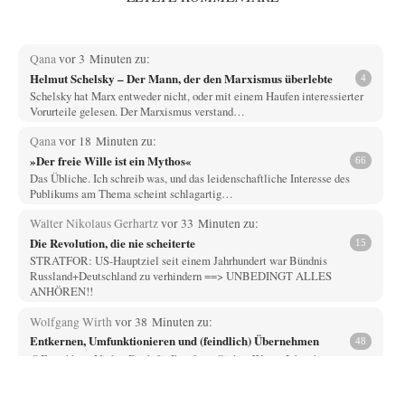
Qana
vor 3 Minuten zu:
Helmut Schelsky – Der Mann, der den Marxismus überlebte
4
Schelsky hat Marx entweder nicht, oder mit einem Haufen interessierter
Vorurteile gelesen. Der Marxismus verstand…
Qana
vor 18 Minuten zu:
»Der freie Wille ist ein Mythos«
66
Das Übliche. Ich schreib was, und das leidenschaftliche Interesse des
Publikums am Thema scheint schlagartig…
Walter Nikolaus Gerhartz
vor 33 Minuten zu:
Die Revolution, die nie scheiterte
15
STRATFOR: US-Hauptziel seit einem Jahrhundert war Bündnis
Russland+Deutschland zu verhindern ==> UNBEDINGT ALLES
ANHÖREN!!
Wolfgang Wirth
vor 38 Minuten zu:
Entkernen, Umfunktionieren und (feindlich) Übernehmen
48
@Froschhaut Vielen Dank für Ihre freundlichen Worte. Ich nehme an,
dass ich dass stellvertretend auch…
H.L.
vor 1 Stunde zu: