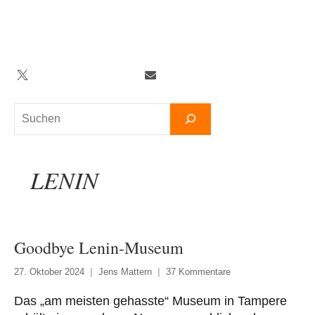
Zum
Inhalt
springen
Twitter
Facebook
YouTube
Telegram
Newsletter
Suchen
LENIN
Goodbye Lenin-Museum
27. Oktober 2024
Jens Mattern
37 Kommentare
Das „am meisten gehasste“ Museum in Tampere