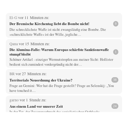
El-G
vor 11 Minuten zu:
Der Bremische Kirchentag liebt die Bombe nicht!
9
Die schrecklichste Waffe ist nicht zwangsläufig eine Bombe. Die
»schrecklichste Waffe« ist der Wille, jegliche…
Qana
vor 15 Minuten zu:
Die Alumina-Falle: Warum Europas schärfste Sanktionswaffe
1
stumpf bleibt
Schöner Artikel - einziger Wermutstropfen aus meiner Sicht: Hollister
bedient sich zumindest vordergründig nicht der…
BR
vor 27 Minuten zu:
Territoriale Neuordnung der Ukraine?
38
Frage an Gemini: Wer hat die Frage gestellt? Frage an Selenskij: „You
have touched it…
garno
vor 1 Stunde zu:
Aus einem Land vor unserer Zeit
24
In der Tat, der Zusammenbruch des sozialistischen Ostblocks
beschleunigte den Trend zum unsozialen Neoliberalismus (und…
Bernie
vor 2 Stunden zu: