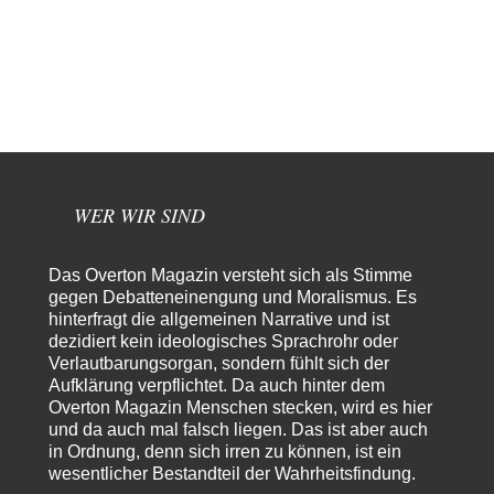
Waltraudt
vor 5 Stunden zu:
Morgen kommt der Russe, wir müssen alle sterben!
7
Danke für den Text, Russischer Hacker. Gut zusammengefasst. @Dirty
Natürlich, Propaganda gibt es überall. Propaganda…
Trilex
vor 6 Stunden zu:
Ein Bild der Friedensbewegung
16
Sicher, das Innere bricht sich Bann. Gemeint ist damit stets eine
Interaktion. Wir waren zu…
WER WIR SIND
PaulKehl
vor 11 Stunden zu:
Wacht Deutschland nun in dem Krieg auf, den es seit Jahren
74
maßgeblich unterstützt?
Ich tippe auf die Ukros. Für solche James Bond-Aktionen ist der VS zu
Das Overton Magazin versteht sich als Stimme
tappsig. Bei…
gegen Debatteneinengung und Moralismus. Es
hinterfragt die allgemeinen Narrative und ist
sylvain
vor 19 Stunden zu:
dezidiert kein ideologisches Sprachrohr oder
Rechts- oder Linksträger?
41
Verlautbarungsorgan, sondern fühlt sich der
Danke für den Link. Ich vertraue ja der Wissenschaft, wissen Sie? Und da
Aufklärung verpflichtet. Da auch hinter dem
ist es…
Overton Magazin Menschen stecken, wird es hier
Theo Noestonto
vor 21 Stunden zu:
und da auch mal falsch liegen. Das ist aber auch
Die Westbank in New York
in Ordnung, denn sich irren zu können, ist ein
6
wesentlicher Bestandteil der Wahrheitsfindung.
"Das hielt Amerika nicht davon ab, Afghanistan zu besetzen, die
Gesellschaft umzubauen, den Drogenanbau zu…