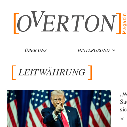
Zum
Inhalt
springen
ÜBER UNS
HINTERGRUND
LEITWÄHRUNG
„W
Sä
si
30. 