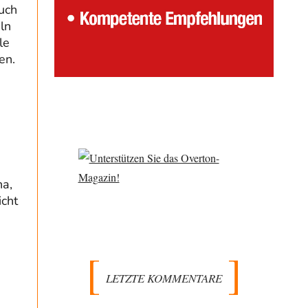
auch
ln
le
en.
na,
cht
LETZTE KOMMENTARE