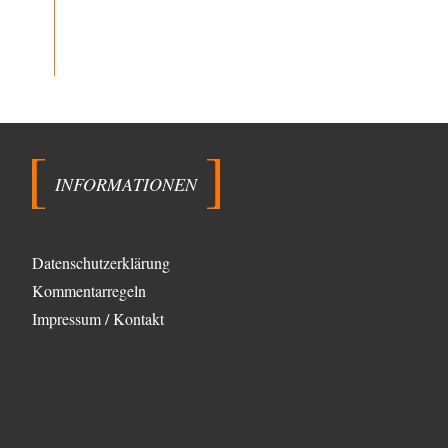
Rrrrrrichtig: Kritik am Chef und Du wirst exkludiert.
Ein typischer Schulterklopferblog. Wer wie Herr
Erdmann…
kwf
vor 4 Stunden zu:
Wie arm sind wir, Herr Schneider?
20
"Der Wertewesten hätte ihn verhindern können." Da
liegen Sie falsch. Und warum? Erstens, weil der…
Platons Sokrates
vor 5 Stunden zu:
INFORMATIONEN
Die Revolution, die nie scheiterte
22
Es gibt 3 Arten von Freiheit: die geistige ,die seelische
und die physische. Man darf…
Erzengelin
vor 6 Stunden zu:
Datenschutzerklärung
Leihmutterschaft als Zweig des
35
Transhumanismus
Kommentarregeln
es ist zum verzweifeln. so widerlich. ekelhaft, grausam.
Impressum / Kontakt
wahrscheinlich hat das alles keinen zweck mehr,…
emil
vor 8 Stunden zu:
From Field to Glass – Bio hochprozentig
7
Zum Nordsee-Whisky geht auch prima ein
Matjesbrötchen, ich hab's für euch getestet. Beim
Etikett ist…