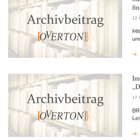
fi
12.
Mi
un
Im
„D
17.
BR
Lei