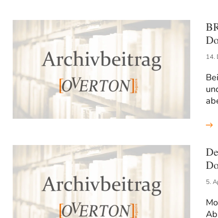
BR
Do
14.
Be
un
abe
De
Do
5. A
Mo
Abw