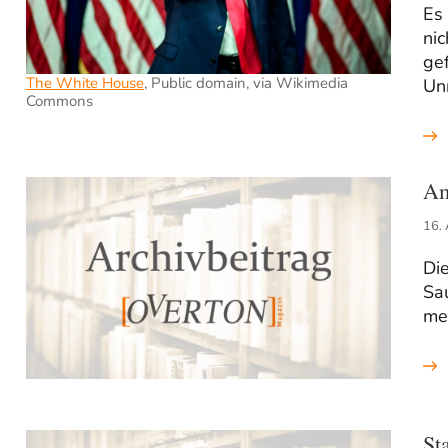
Es 
nic
gef
The White House
, Public domain, via Wikimedia
Unr
Commons
Am
16. 
Die
Sa
me
St