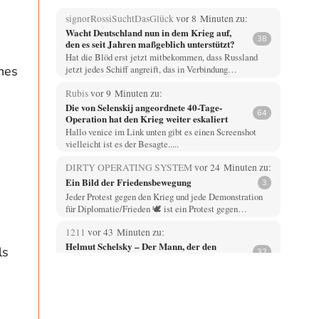
signorRossiSuchtDasGlück
vor 8 Minuten zu:
Wacht Deutschland nun in dem Krieg auf,
38
den es seit Jahren maßgeblich unterstützt?
Hat die Blöd erst jetzt mitbekommen, dass Russland
nes
jetzt jedes Schiff angreift, das in Verbindung…
Rubis
vor 9 Minuten zu:
Die von Selenskij angeordnete 40-Tage-
64
Operation hat den Krieg weiter eskaliert
Hallo venice im Link unten gibt es einen Screenshot
vielleicht ist es der Besagte.....
DIRTY OPERATING SYSTEM
vor 24 Minuten zu:
Ein Bild der Friedensbewegung
3
Jeder Protest gegen den Krieg und jede Demonstration
für Diplomatie/Frieden 🕊️ ist ein Protest gegen…
1211
vor 43 Minuten zu:
Helmut Schelsky – Der Mann, der den
ls
32
Marxismus überlebte
Über politische Strategien kann ich nichts sagen. Man
müsste tatsächlich organisierte gesellschaftliche Kräfte
am Werk…
Phineas
vor 59 Minuten zu: