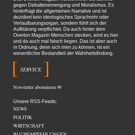
„mainstraem näherbringen“…" Natürlich nicht! Da haben…
gegen Debatteneinengung und Moralismus. Es
hinterfragt die allgemeinen Narrative und ist
Grottenolm
vor 5 Stunden zu:
dezidiert kein ideologisches Sprachrohr oder
Die von Selenskij angeordnete 40-Tage-Operation hat den
67
Verlautbarungsorgan, sondern fühlt sich der
Krieg weiter eskaliert
Aufklärung verpflichtet. Da auch hinter dem
Natürlich ist Russland scheinbar zögerlich, inkonsequent, reagiert immer
nur . Aber es ist vielleicht, wie…
Overton Magazin Menschen stecken, wird es hier
und da auch mal falsch liegen. Das ist aber auch
Patient 0
vor 10 Stunden zu:
in Ordnung, denn sich irren zu können, ist ein
Helmut Schelsky – Der Mann, der den Marxismus überlebte
34
wesentlicher Bestandteil der Wahrheitsfindung.
> Eine schwammige Kritik, die nicht an der Theorie nachweist, dass die
fehlerhaft oder unvollständig…
SERVICE
Conrad
vor 13 Stunden zu:
Entkernen, Umfunktionieren und (feindlich) Übernehmen
9
Die NATO-Manöver gibt es noch. Mehr, als, zuvor, größere, nur eben jetzt
Newsletter abonnieren ✉
ein paar tausend…
Torsten
vor 23 Stunden zu:
Unsere RSS-Feeds:
Urteil des Bundesverwaltungsgerichts zur ewigen
NEWS
14
Geheimhaltung
Der Deep-State braucht Feinde wie ein Fisch das Wasser. Und nichts
POLITIK
erschafft bessere Feinde als…
WIRTSCHAFT
Ferdinand Wohlgewiehert
vor 23 Stunden zu:
BUCHEMPFEHLUNGEN