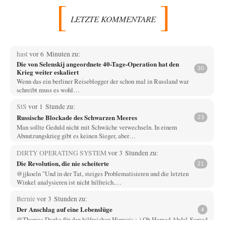
LETZTE KOMMENTARE
hast
vor 6 Minuten zu:
Die von Selenskij angeordnete 40-Tage-Operation hat den
30
Krieg weiter eskaliert
Wenn das ein berliner Reiseblogger der schon mal in Russland war
schreibt muss es wohl…
StS
vor 1 Stunde zu:
Russische Blockade des Schwarzen Meeres
23
Man sollte Geduld nicht mit Schwäche verwechseln. In einem
Abnutzungskrieg gibt es keinen Sieger, aber…
DIRTY OPERATING SYSTEM
vor 3 Stunden zu:
Die Revolution, die nie scheiterte
21
@jjkoeln "Und in der Tat, steiges Problematisieren und die letzten
Winkel analysieren ist nicht hilfreich.…
Bernie
vor 3 Stunden zu:
Der Anschlag auf eine Lebenslüge
4
@Thomas Danke für den hilfreichen Hinweis ;-) Ob Hamed Abdel-Samad